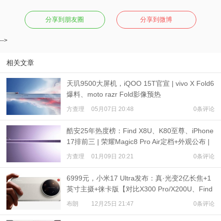
分享到朋友圈
分享到微博
-->
相关文章
天玑9500大屏机，iQOO 15T官宣 | vivo X Fold6
爆料、moto razr Fold影像预热
方查理
05月07日 20:48
0条评论
酷安25年热度榜：Find X8U、K80至尊、iPhone
17排前三 | 荣耀Magic8 Pro Air定档+外观公布 |
Find X9U或3月发布
方查理
01月09日 20:21
0条评论
6999元，小米17 Ultra发布：真·光变2亿长焦+1
英寸主摄+徕卡版【对比X300 Pro/X200U、Find
X9 Pro/X8U】
布朗
12月25日 21:47
0条评论