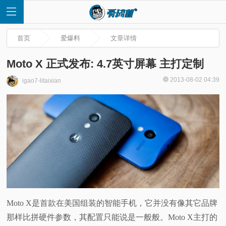
首页
爱爆料
文章详情
Moto X 正式发布: 4.7英寸屏幕 主打定制
2013-08-02 04:39
igao7-litaixian
首
页
快
讯
评
Moto X是首款在美国组装的智能手机，它并没有像其它品牌
那样比拼硬件参数，其配置只能说是一般般。Moto X主打的
测