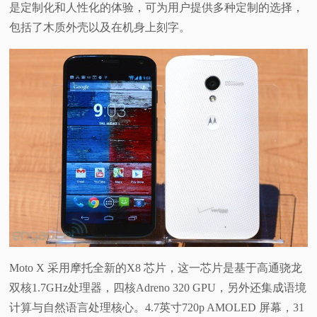
是定制化和人性化的体验，可为用户提供多种定制的选择，
视
包括了木质外壳以及在机身上刻字。
频
科
普
体
验
专
Moto X 采用摩托全新的X8 芯片，这一芯片是基于高通骁龙
题
双核1.7GHz处理器，四核Adreno 320 GPU，另外还集成语境
计算与自然语言处理核心。4.7英寸720p AMOLED 屏幕，31