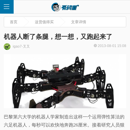
首页
这货值得买
文章详情
机器人断了条腿，想一想，又跑起来了
2013-08-01 15:08
igao7-叉叉
首
页
快
讯
评
巴黎第六大学的机器人学家制造出这样一个运用弹性算法的
六足机器人，每秒可以欢快地奔跑26厘米。接着研究人员狠
测