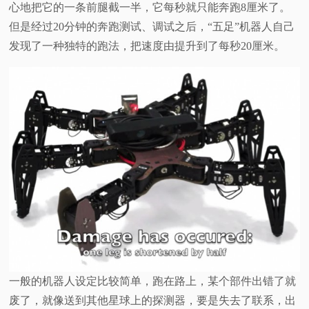
心地把它的一条前腿截一半，它每秒就只能奔跑8厘米了。
视
但是经过20分钟的奔跑测试、调试之后，“五足”机器人自己
发现了一种独特的跑法，把速度由提升到了每秒20厘米。
频
科
普
体
验
专
题
一般的机器人设定比较简单，跑在路上，某个部件出错了就
废了，就像送到其他星球上的探测器，要是失去了联系，出