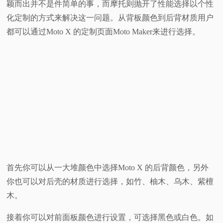
颖而出并不是件简单的事，而摩托则抛开了性能选择以个性
视
化定制的方式来解决这一问题。从背板颜色到后背材质用户
都可以通过Moto X 的定制页面Moto Maker来进行选择。
频
科
普
体
验
专
首先你可以从一大堆颜色中选择Moto X 的后背颜色，另外
你也可以对后壳的材质进行选择，如竹、柚木、乌木、紫檀
题
木。
接着你可以对前面板颜色进行设置，可选择黑色或白色。如