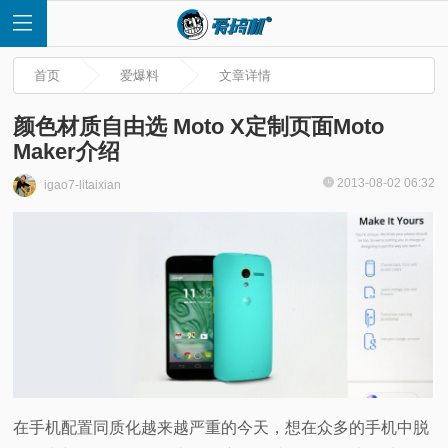
首页
爱爆料
文章详情
颜色材质自由选 Moto X定制页面Moto
Maker介绍
首
2013-08-02 06:32
igao7-litaixian
页
快
讯
评
在手机配置同质化越来越严重的今天，想在众多的手机中脱
测