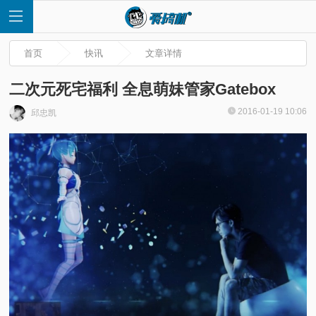
首页
快讯
文章详情
二次元死宅福利 全息萌妹管家Gatebox
2016-01-19 10:06
邱忠凯
首
页
快
讯
评
测