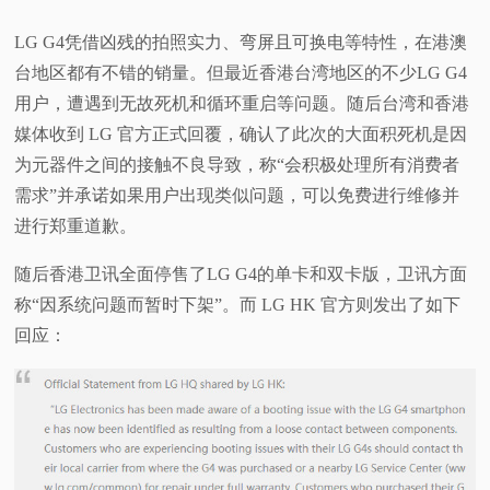
视
LG G4凭借凶残的拍照实力、弯屏且可换电等特性，在港澳
台地区都有不错的销量。但最近香港台湾地区的不少LG G4
频
用户，遭遇到无故死机和循环重启等问题。随后台湾和香港
媒体收到 LG 官方正式回覆，确认了此次的大面积死机是因
科
为元器件之间的接触不良导致，称“会积极处理所有消费者
需求”并承诺如果用户出现类似问题，可以免费进行维修并
普
进行郑重道歉。
体
随后香港卫讯全面停售了LG G4的单卡和双卡版，卫讯方面
称“因系统问题而暂时下架”。而 LG HK 官方则发出了如下
验
回应：
专
题