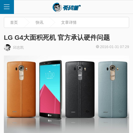
首页
快讯
文章详情
LG G4大面积死机 官方承认硬件问题
2016-01-31 07:29
邱忠凯
首
页
快
讯
评
测