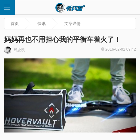
首页
快讯
文章详情
妈妈再也不用担心我的平衡车着火了！
2016-02-02 09:42
邱忠凯
首
页
快
讯
评
测