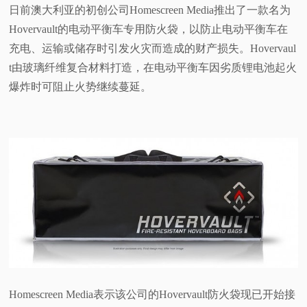
日前澳大利亚的初创公司Homescreen Media推出了一款名为
视
Hovervault的电动平衡车专用防火袋，以防止电动平衡车在
充电、运输或储存时引发火灾而造成的财产损失。Hovervaul
频
t由玻璃纤维复合材料打造，在电动平衡车因劣质锂电池起火
爆炸时可阻止火势继续蔓延。
科
普
体
验
专
题
Homescreen Media表示该公司的Hovervault防火袋现已开始接