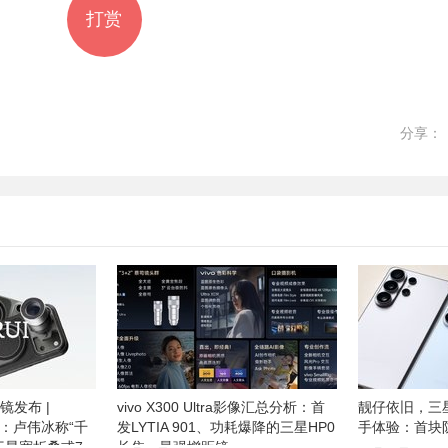
打赏
分享：
距镜发布 |
vivo X300 Ultra影像汇总分析：首
靓仔依旧，三星G
预热：卢伟冰称“千
发LYTIA 901、功耗爆降的三星HP0
手体验：首块
 三星宽折叠或7
长焦、最强增距镜