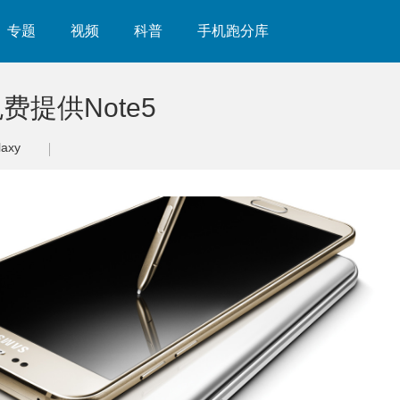
专题
视频
科普
手机跑分库
提供Note5
laxy