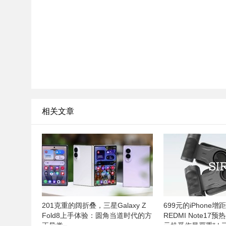
相关文章
201克重的阔折叠，三星Galaxy Z
699元的iPhone增
Fold8上手体验：圆角当道时代的方
REDMI Note17
正异类
元机受伤最严重” |