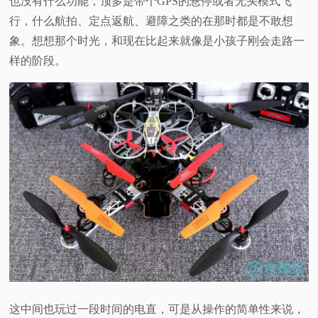
也没有什么功能，顶多是带个
GPS
的悬停或者无头模式飞
行，什么航拍、定点返航、避障之类的在那时都是不敢想
视
象。想想那个时光，和现在比起来就像是小孩子刚会走路一
频
样的阶段。
科
普
体
验
专
题
这中间也玩过一段时间的电直，可是从操作的简单性来说，