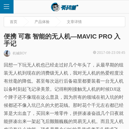
首页
产品体验
文章详情
便携 可靠 智能的无人机—MAVIC PRO 入
手记
首
2017-08-23 09:45
机械BOY
回想一下玩无人机也已经走过好几个年头了，从最早期的组
页
装无人机到现在的消费级无人机，我对无人机的热爱程度没
快
有丝毫的降低。甚至每次远行后备箱里都要装着一台无人机
以备时刻起飞记录美景。记得刚刚接触无人机的时候
DJI
这
讯
个牌子还不像现在这么普及，因为所有的领域在初入坑的时
候都还不像入坑已久的大把花钱。那时花个千元左右都已经
评
算是大出血了，买回来一堆零件，拼拼凑凑奋战几个日夜就
能拼凑出来一架起飞后颤颤巍巍的简易无人机。而且无人机
测