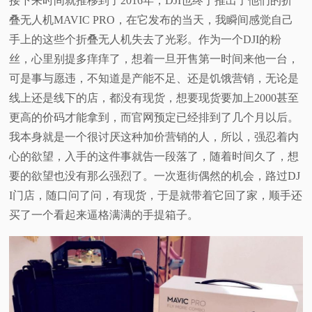
接下来时间就推移到了
2016
年，
DJI
也终于推出了他们的折
叠无人机
MAVIC PRO
，在它发布的当天，我瞬间感觉自己
手上的这些个折叠无人机失去了光彩。作为一个
DJI
的粉
丝，心里别提多痒痒了，想着一旦开售第一时间来他一台，
可是事与愿违，不知道是产能不足、还是饥饿营销，无论是
线上还是线下的店，都没有现货，想要现货要加上
2000
甚至
更高的价码才能拿到，而官网预定已经排到了几个月以后。
我本身就是一个很讨厌这种加价营销的人，所以，强忍着内
心的欲望，入手的这件事就告一段落了，随着时间久了，想
要的欲望也没有那么强烈了。一次逛街偶然的机会，路过
DJ
I
门店，随口问了问，有现货，于是就带着它回了家，顺手还
买了一个看起来逼格满满的手提箱子。