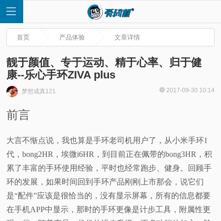
首页
产品体验
文章详情
靓于颜值、专于运动、精于心率、归于健
康--乐心手环ZIVA plus
首
2017-09-30 10:14
梦想成真121
前言
页
快
大言不惭点说，我也算是手环老司机用户了，从小米手环1
代，bong2HR，埃微i6HR，到目前正在佩带的bong3HR，积
讯
累了丰富的手环使用经验，平时也经常跑步、健身。回顾手
环的发展，如果时间回到手环产品刚刚上市那会，说它们
评
是“配件”应该是很恰当的，没有显示屏幕，所有的信息都要
在手机APP中显示，那时的手环更像是计步工具，附属性更
测