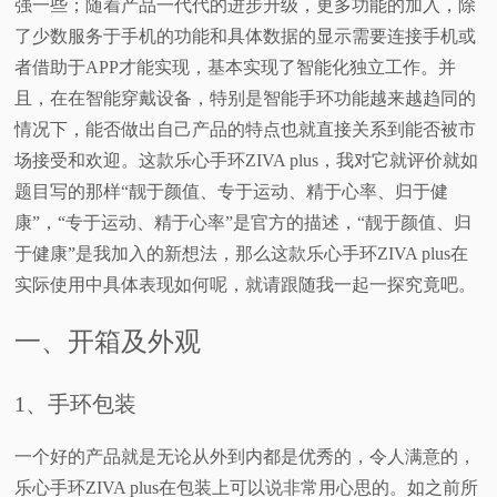
强一些；随着产品一代代的进步升级，更多功能的加入，除
了少数服务于手机的功能和具体数据的显示需要连接手机或
视
者借助于APP才能实现，基本实现了智能化独立工作。并
频
且，在在智能穿戴设备，特别是智能手环功能越来越趋同的
情况下，能否做出自己产品的特点也就直接关系到能否被市
科
场接受和欢迎。这款乐心手环ZIVA plus，我对它就评价就如
题目写的那样“靓于颜值、专于运动、精于心率、归于健
普
康”，“专于运动、精于心率”是官方的描述，“靓于颜值、归
于健康”是我加入的新想法，那么这款乐心手环ZIVA plus在
体
实际使用中具体表现如何呢，就请跟随我一起一探究竟吧。
验
一、开箱及外观
专
1
、手环包装
题
一个好的产品就是无论从外到内都是优秀的，令人满意的，
乐心手环ZIVA plus在包装上可以说非常用心思的。如之前所