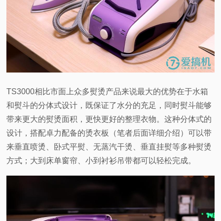
TS3000
相比市面上众多熨烫产品来说最大的优势在于水箱
和熨斗的分体式设计，既保证了水分的充足，同时熨斗能够
带来更大的熨烫面积，更快更好的整理衣物。这种分体式的
设计，搭配卓力配备的烫衣板（笔者后面详细介绍）可以带
来垂直喷烫、卧式平熨、无蒸汽干烫、垂直挂熨等多种熨烫
方式；大到床单窗帘、小到衬衫吊带都可以轻松完成。