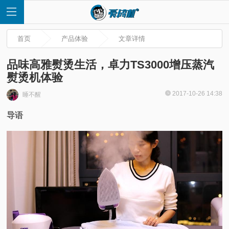
首页
产品体验
文章详情
品味高雅熨烫生活，卓力TS3000增压蒸汽
熨烫机体验
首
2017-10-26 14:38
睡不醒
导语
页
快
讯
评
测