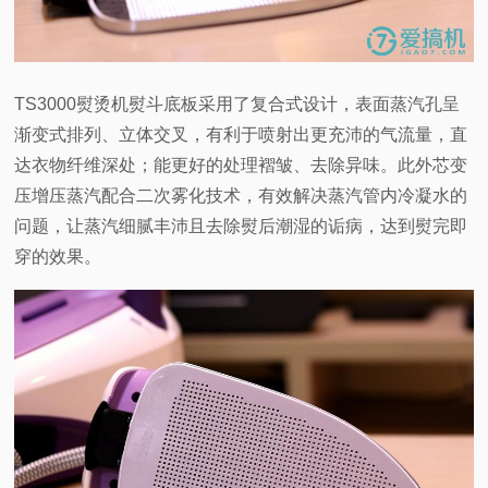
TS3000
熨烫机熨斗底板采用了复合式设计，表面蒸汽孔呈
渐变式排列、立体交叉，有利于喷射出更充沛的气流量，直
达衣物纤维深处；能更好的处理褶皱、去除异味。此外芯变
压增压蒸汽配合二次雾化技术，有效解决蒸汽管内冷凝水的
问题，让蒸汽细腻丰沛且去除熨后潮湿的诟病，达到熨完即
穿的效果。