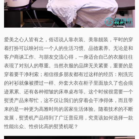
视
频
爱美之心人皆有之，俗话说人靠衣装、美靠靓装，平时的穿
科
着打扮可以映衬出一个人的生活习惯、品德素养。无论是和
普
客户商谈工作、与朋友交流心得，一身适合自己的衣服往往
表现了对别人的尊重。当然衣服的品牌无关紧要，重要的是
体
穿着要干净利索；相信很多朋友都有过这样的经历：刚洗完
的衬衫就像被攒过一样、外套大衣在柜子里面放久了也会痕
验
迹累累、还有各种褶皱的床单桌布等。这个时候很需要一个
熨烫产品来帮忙，这不仅让我们的穿着会干净得体，而且带
专
来的是一种更为高雅时尚的居家生活体验。随着技术的不断
发展，熨烫机产品得到了广泛普应用，究竟该如何选择一款
题
性能出众、性价比高的熨烫机呢？