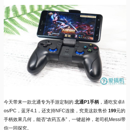
视
频
科
普
体
验
专
今天带来一款北通专为手游定制的
北通P1手柄
，通吃安卓/i
os/PC，蓝牙4.1，还支持NFC连接
，究竟这款售价
199
元的
题
手柄效果几何，能否“农药五杀”，一键超神，老司机Messi带
你一同探究。