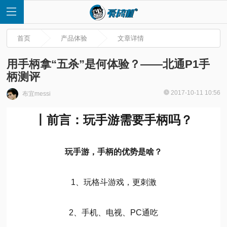
首页
产品体验
文章详情
用手柄拿“五杀”是何体验？——北通P1手
柄测评
首
2017-10-11 10:56
布宜messi
页
丨前言：玩手游需要手柄吗？
快
玩手游，手柄的优势是啥？
讯
1、玩格斗游戏，更刺激
评
2、手机、电视、PC通吃
测