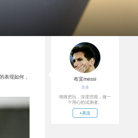
20的表现如何，
布宜messi
普通
细致把玩，深度挖掘，做一
个用心的试测者。
+关注