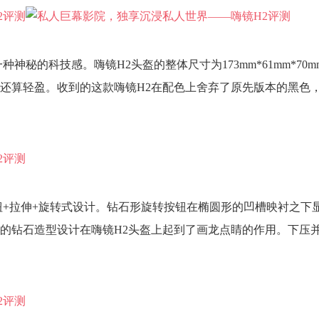
秘的科技感。嗨镜H2头盔的整体尺寸为173mm*61mm*70m
量还算轻盈。收到的这款嗨镜H2在配色上舍弃了原先版本的黑色
钮+拉伸+旋转式设计。钻石形旋转按钮在椭圆形的凹槽映衬之下
的钻石造型设计在嗨镜H2头盔上起到了画龙点睛的作用。下压