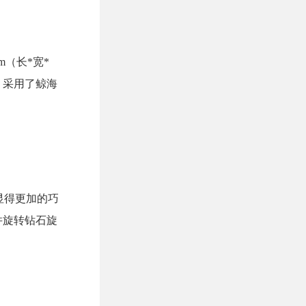
m（长*宽*
，采用了鲸海
显得更加的巧
并旋转钻石旋