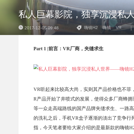
私人巨幕影院，独享沉浸私人
嗨镜H2
嗨镜
VR
2017-12-05 09:48
Part 1 |前言：VR厂商，夹缝求生
VR听起来比较高大尚，实则其产品价格也不菲，
R产品开始了井喷式的发展，使得众多厂商蜂拥
等一众走高端路线的国产品牌夹缝求生、一路高歌
的洗礼之后，手机VR盒子逐渐的淡出了竞争行
指，今天笔者要给大家介绍的是最新款的嗨镜H