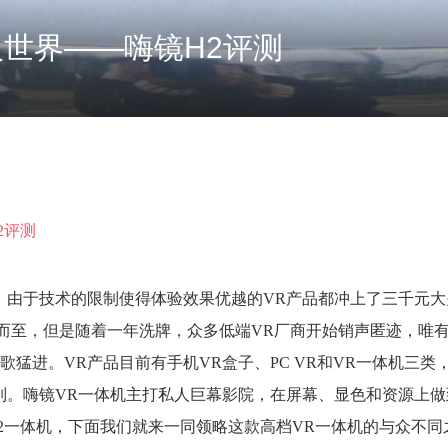
世界——嗨镜H2评测
由于技术的限制使得体验效果优越的VR产品都冲上了三千元大关。
而至，但是随着一年洗牌，众多低端VR厂商开始销声匿迹，唯
猛进。VR产品目前有手机VR盒子、PC VR和VR一体机三类
列。嗨镜VR一体机主打私人巨幕影院，在屏幕、显色和资源上做
2一体机，下面我们就来一同领略这款高档VR一体机的与众不同