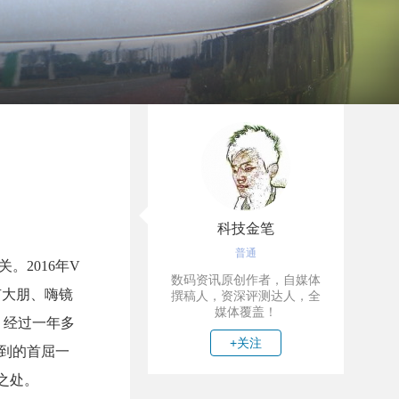
科技金笔
普通
2016年V
数码资讯原创作者，自媒体
有大朋、嗨镜
撰稿人，资深评测达人，全
媒体覆盖！
，经过一年多
+关注
到的首屈一
之处。