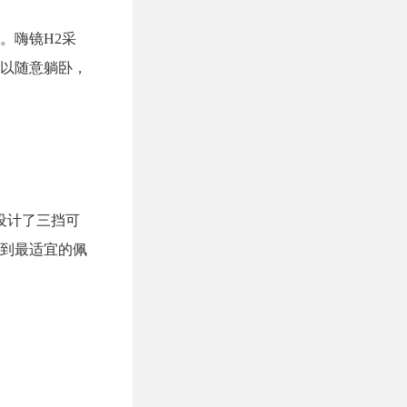
。嗨镜H2采
以随意躺卧，
设计了三挡可
到最适宜的佩