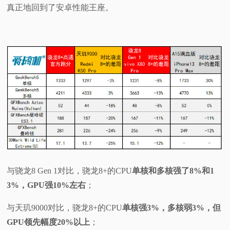
真正地回到了安卓性能王座。
与骁龙8 Gen 1对比，骁龙8+的CPU
单核和多核强了8%和1
3%，GPU强10%左右
；
与天玑9000对比，骁龙8+的CPU
单核强3%，多核弱3%，但
GPU领先幅度20%以上
；