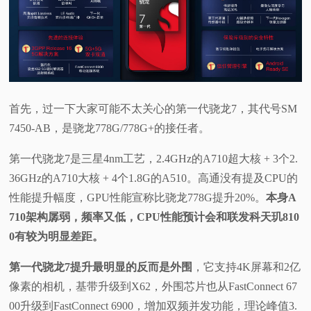
视
频
科
首先，过一下大家可能不太关心的第一代骁龙7，其代号SM
普
7450-AB，是骁龙778G/778G+的接任者。
第一代骁龙7是三星4nm工艺，2.4GHz的A710超大核 + 3个2.
体
36GHz的A710大核 + 4个1.8G的A510。高通没有提及CPU的
验
性能提升幅度，GPU性能宣称比骁龙778G提升20%。
本身A
710架构孱弱，频率又低，CPU性能预计会和联发科天玑810
专
0有较为明显差距。
题
第一代骁龙7提升最明显的反而是外围
，它支持4K屏幕和2亿
像素的相机，基带升级到X62，外围芯片也从FastConnect 67
00升级到FastConnect 6900，增加双频并发功能，理论峰值3.