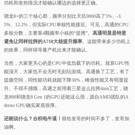
功耗和发热情况才能确认哪边的选择更正确。
骁龙8+的三个核心群，频率分别比天玑9000高了5%、-3.
5%、12.2%，但实际CPU单核性能接近。可见，高通的CPU
多核分数，主要靠4颗频率小核的“提携”。
高通明显是特意
避免让同样拉胯的A710大核提升频率
。这能带来多少功耗上
的效果，同样得等量产机出来才能确认。
当然，大家更关心的是CPU中低负载下的功耗。就算GPU性
能顶天，大家也不会无时无刻玩游戏。高通换了工艺，有了
提频空间，同性能功耗就能下降30%，峰值性能又有明显提
升。不得不感慨，高通之前用着三星这么拉胯4nm工艺，骁
龙888和骁龙8 Gen 1的GPU还能这么强，源自AMD团队的A
dreno GPU确实家底很厚。
还能说什么？台积电牛逼！
留给发哥的时间不多了，发哥加
油啊。