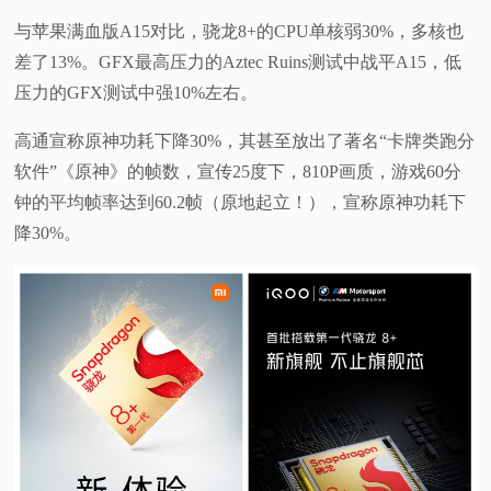
与苹果满血版A15对比，骁龙8+的CPU单核弱30%，多核也
差了13%。GFX最高压力的Aztec Ruins测试中战平A15，低
压力的GFX测试中强10%左右。
高通宣称原神功耗下降30%，其甚至放出了著名“卡牌类跑分
软件”《原神》的帧数，宣传25度下，810P画质，游戏60分
钟的平均帧率达到60.2帧（原地起立！），宣称原神功耗下
降30%。