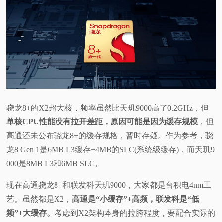
骁龙8+的X2超大核，频率虽然比天玑9000高了0.2GHz，但
单核CPU性能没有拉开差距，原因可能是因为缓存规模
，但
高通还未公布骁龙8+的缓存规格，暂时存疑。作为参考，骁
龙8 Gen 1是6MB L3缓存+4MB的SLC(系统级缓存)，而天玑9
000是8MB L3和6MB SLC。
现在高通骁龙8+和联发科天玑9000，大家都是台积电4nm工
艺。虽然都是X2，
高通是“小缓存”+高频，联发科是“低
频”+大缓存。
考虑到X2架构本身的拉胯程度，要配合实际的