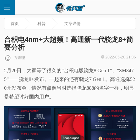
首页
科普
文章详情
台积电4nm+大超频！高通新一代骁龙8+简
要分析
首
2022-05-20 21:36
方查理
5月20日，大家等了很久的“台积电版骁龙8 Gen 1”、“SM847
页
5”——骁龙8+发布。一起来的还有骁龙7 Gen 1。高通选择52
快
0开发布会，情况有点像当时选择骁龙888的名字一样，明显
是希望讨好国内用户。
讯
评
测