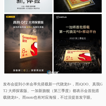
发布会提到小米会率先搭载新一代骁龙8+，而iQOO、真我G
T2 大师探索版、一加新旗舰（第三季度）都表示会首批搭
载骁龙8+。而moto也有对应海报，不过没提首发字眼。