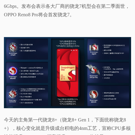
6Gbps。发布会表示各大厂商的骁龙7机型会在第二季面世，
OPPO Reno8 Pro将会首发骁龙7。
今天的主角第一代骁龙8+（骁龙8+ Gen 1，下面统称骁龙8
+），核心变化就是升级成台积电的4nm工艺，宣称CPU多核