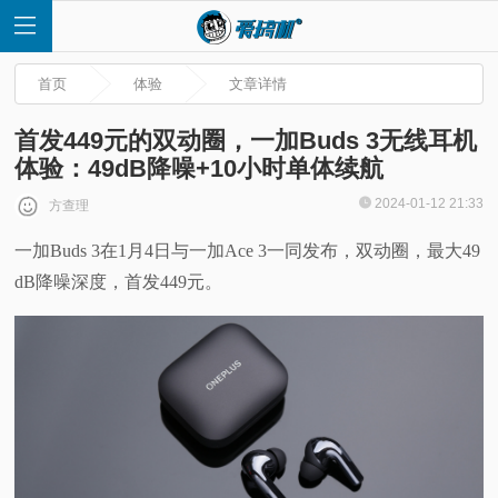
首页
体验
文章详情
首发449元的双动圈，一加Buds 3无线耳机
体验：49dB降噪+10小时单体续航
首
2024-01-12 21:33
方查理
一加Buds 3在1月4日与一加Ace 3一同发布，双动圈，最大49
页
dB降噪深度，首发449元。
快
讯
评
测