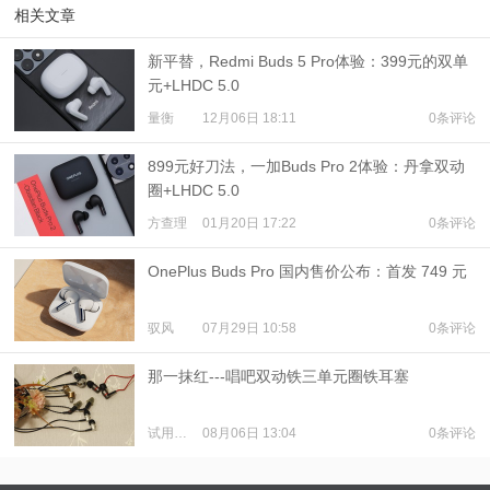
相关文章
新平替，Redmi Buds 5 Pro体验：399元的双单
元+LHDC 5.0
量衡
12月06日 18:11
0条评论
899元好刀法，一加Buds Pro 2体验：丹拿双动
圈+LHDC 5.0
方查理
01月20日 17:22
0条评论
OnePlus Buds Pro 国内售价公布：首发 749 元
驭风
07月29日 10:58
0条评论
那一抹红---唱吧双动铁三单元圈铁耳塞
试用体验
08月06日 13:04
0条评论