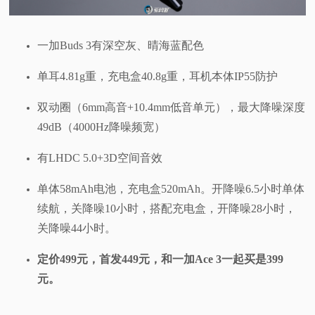
视
一加Buds 3有深空灰、晴海蓝配色
频
单耳4.81g重，充电盒40.8g重，耳机本体IP55防护
科
双动圈（6mm高音+10.4mm低音单元），最大降噪深度
49dB（4000Hz降噪频宽）
普
有LHDC 5.0+3D空间音效
体
单体58mAh电池，充电盒520mAh。开降噪6.5小时单体
验
续航，关降噪10小时，搭配充电盒，开降噪28小时，
关降噪44小时。
专
定价499元，首发449元，和一加Ace 3一起买是399
题
元。