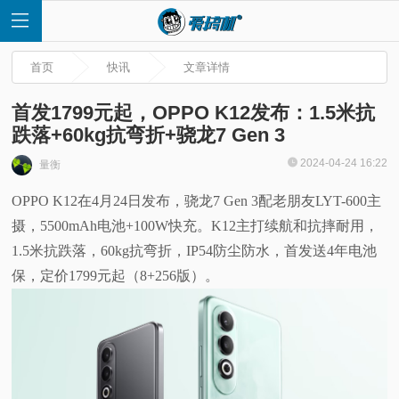
首页
快讯
文章详情
首发1799元起，OPPO K12发布：1.5米抗
跌落+60kg抗弯折+骁龙7 Gen 3
首
2024-04-24 16:22
量衡
OPPO K12在4月24日发布，骁龙7 Gen 3配老朋友LYT-600主
页
摄，5500mAh电池+100W快充。K12主打续航和抗摔耐用，
快
1.5米抗跌落，60kg抗弯折，IP54防尘防水，首发送4年电池
保，定价1799元起（8+256版）。
讯
评
测