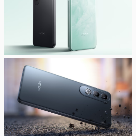
视
频
科
普
体
验
专
题