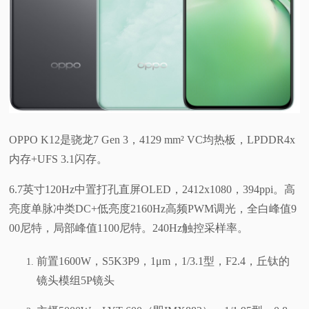
OPPO K12是骁龙7 Gen 3，4129 mm² VC均热板，LPDDR4x
内存+UFS 3.1闪存。
6.7英寸120Hz中置打孔直屏OLED，2412x1080，394ppi。高
亮度单脉冲类DC+低亮度2160Hz高频PWM调光，全白峰值9
00尼特，局部峰值1100尼特。240Hz触控采样率。
前置1600W，S5K3P9，1μm，1/3.1型，F2.4，丘钛的
镜头模组5P镜头