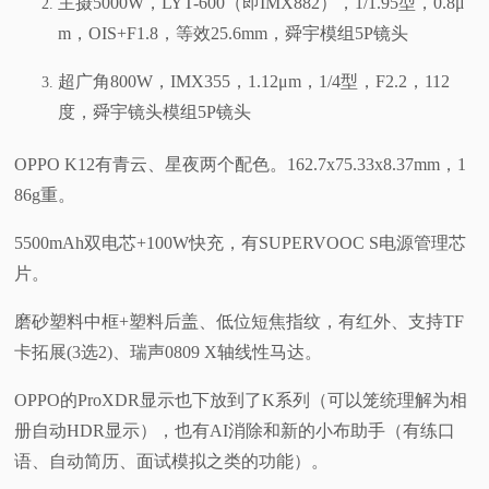
主摄5000W，LYT-600（即IMX882），1/1.95型，0.8μ
m，OIS+F1.8，等效25.6mm，舜宇模组5P镜头
超广角800W，IMX355，1.12μm，1/4型，F2.2，112
度，舜宇镜头模组5P镜头
OPPO K12有青云、星夜两个配色。162.7x75.33x8.37mm，1
86g重。
5500mAh双电芯+100W快充，有SUPERVOOC S电源管理芯
片。
磨砂塑料中框+塑料后盖、低位短焦指纹，有红外、支持TF
卡拓展(3选2)、瑞声0809 X轴线性马达。
OPPO的ProXDR显示也下放到了K系列（可以笼统理解为相
册自动HDR显示），也有AI消除和新的小布助手（有练口
语、自动简历、面试模拟之类的功能）。