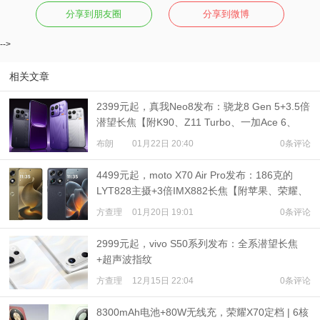
分享到朋友圈
分享到微博
-->
相关文章
2399元起，真我Neo8发布：骁龙8 Gen 5+3.5倍
潜望长焦【附K90、Z11 Turbo、一加Ace 6、
WIN RT对比】
布朗
01月22日 20:40
0条评论
4499元起，moto X70 Air Pro发布：186克的
LYT828主摄+3倍IMX882长焦【附苹果、荣耀、
三星Air机型对比】
方查理
01月20日 19:01
0条评论
2999元起，vivo S50系列发布：全系潜望长焦
+超声波指纹
方查理
12月15日 22:04
0条评论
8300mAh电池+80W无线充，荣耀X70定档 | 6核