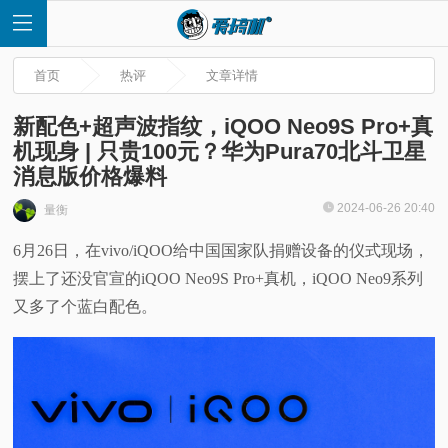
首页
热评
文章详情
新配色+超声波指纹，iQOO Neo9S Pro+真
机现身 | 只贵100元？华为Pura70北斗卫星
消息版价格爆料
首
2024-06-26 20:40
量衡
页
6月26日，在vivo/iQOO给中国国家队捐赠设备的仪式现场，
摆上了还没官宣的iQOO Neo9S Pro+真机，iQOO Neo9系列
快
又多了个蓝白配色。
讯
评
测