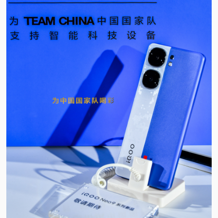
视
频
科
普
体
验
专
题