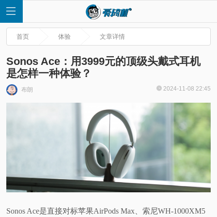
首页
体验
文章详情
Sonos Ace：用3999元的顶级头戴式耳机
是怎样一种体验？
首
2024-11-08 22:45
布朗
页
快
讯
评
测
Sonos Ace是直接对标苹果AirPods Max、索尼WH-1000XM5