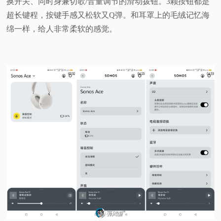
换开关、同时身兼切歌/音量调节的滑动拨钮。3颗按钮都是
超长键程，按键手感又松软又Q弹。和耳罩上的毛绒记忆海
绵一样，给人非常柔软的感觉。