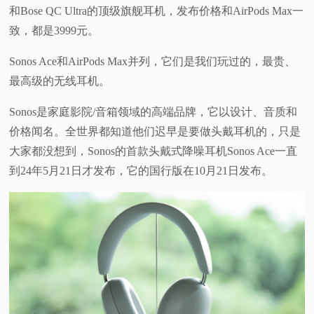
和Bose QC Ultra的顶级旗舰耳机，发布价格和AirPods Max一
视
致，都是3999元。
频
Sonos Ace和AirPods Max并列，它们是我们玩过的，最贵、
最高级的无线耳机。
科
Sonos是家庭影院/音箱领域的高端品牌，它以设计、音质和
普
价格闻名。全世界都知道他们迟早是要做头戴耳机的，只是
大家都没想到，Sonos的首款头戴式降噪耳机Sonos Ace一直
体
到24年5月21日才发布，它的国行版在10月21日发布。
验
专
题