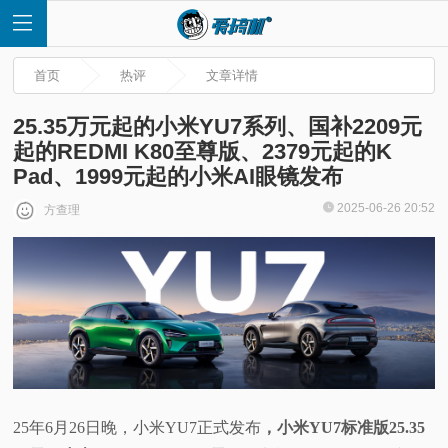
首页
热评
文章详情
25.35万元起的小米YU7系列、国补2209元
起的REDMI K80至尊版、2379元起的K
Pad、1999元起的小米AI眼镜发布
首
2025-06-26 20:52
方查理
页
快
讯
评
25年6月26日晚，小米YU7正式发布
，
小米YU7标准版25.35
测