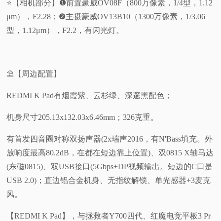
⭐【相机部分】❶前置豪威OV08F（800万像素，1/4型，1.12
μm），F2.28；❷主摄豪威OV13B10（1300万像素，1/3.06
型，1.12μm），F2.2，有闪光灯。
⛱️【周边配置】
REDMI K Pad有烟霞紫、云杉绿、深邃黑配色；
机身尺寸205.13x132.03x6.46mm；326克重。
有首发四音圈对称双扬声器(2x瑞声2016，有N'Bass填充。外
放响度最高80.2dB，在都在短边靠上位置)、双0815 X轴马达
(东磁0815)、双USB接口(5Gbps+DP视频输出。短边的C口是
USB 2.0)；直边铝合金机身、无指纹解锁、单光感器+3麦克
风。
【REDMI K Pad】，与拯救者Y700四代、红魔电竞平板3 Pr