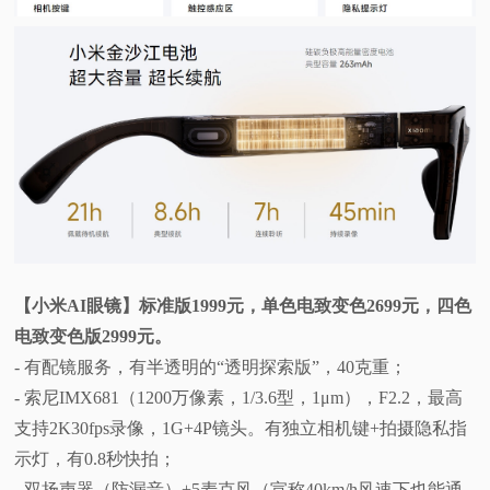
【小米AI眼镜】标准版1999元，单色电致变色2699元，四色
电致变色版2999元。
- 有配镜服务，有半透明的“透明探索版”，40克重；
- 索尼IMX681（1200万像素，1/3.6型，1μm），F2.2，最高
支持2K30fps录像，1G+4P镜头。有独立相机键+拍摄隐私指
示灯，有0.8秒快拍；
- 双扬声器（防漏音）+5麦克风（宣称40km/h风速下也能通