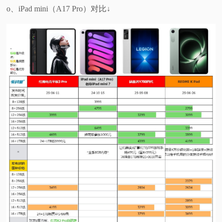
o、iPad mini（A17 Pro）对比↓