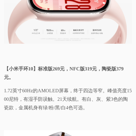
【小米手环10】标准版269元，NFC版319元，陶瓷版379
元。
1.72英寸60Hz的AMOLED屏幕，终于四边等窄。峰值亮度15
00尼特，有湿手防误触。21天续航。有白、灰、紫3色的陶
瓷款，金属机身有绿/粉/黑/白4色可选。