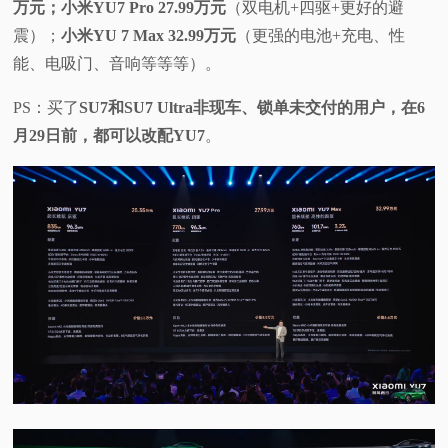
万元；小米YU7 Pro 27.99万元
（双电机+四驱+更好的避
视
震）；
小米YU 7 Max 32.99万元
（更强的电池+充电、性
能、电吸门、音响等等等）。
频
PS：买了
SU7和SU7 Ultra非现车、锁单未交付的用户，在6
科
月29日前，都可以改配YU7
。
普
体
验
专
题