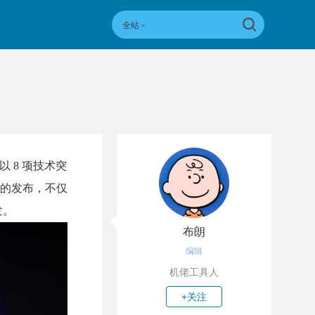
全站
以 8 项技术突
屏的发布，不仅
发。
布朗
编辑
机佬工具人
+关注