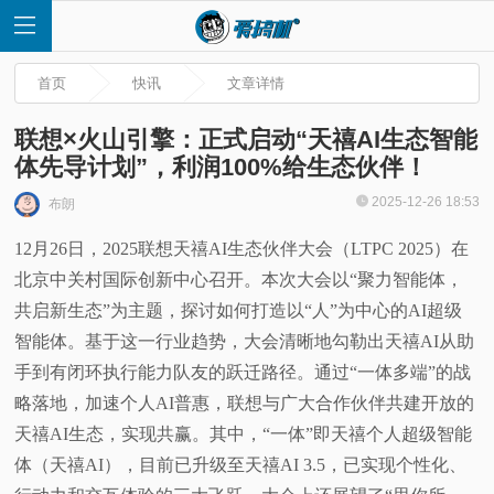
首页
快讯
文章详情
联想×火山引擎：正式启动“天禧AI生态智能
体先导计划”，利润100%给生态伙伴！
首
2025-12-26 18:53
布朗
12月26日，2025联想天禧AI生态伙伴大会（LTPC 2025）在
页
北京中关村国际创新中心召开。本次大会以“聚力智能体，
快
共启新生态”为主题，探讨如何打造以“人”为中心的AI超级
智能体。基于这一行业趋势，大会清晰地勾勒出天禧AI从助
讯
手到有闭环执行能力队友的跃迁路径。通过“一体多端”的战
略落地，加速个人AI普惠，联想与广大合作伙伴共建开放的
评
天禧AI生态，实现共赢。其中，“一体”即天禧个人超级智能
体（天禧AI），目前已升级至天禧AI 3.5，已实现个性化、
测