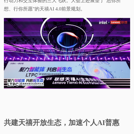
行动力和交互体验的三大飞跃。大会上还展望了“思你所
想、行你所愿”的天禧AI 4.0前景规划。
视
频
科
普
体
验
专
题
共建天禧开放生态，加速个人AI普惠