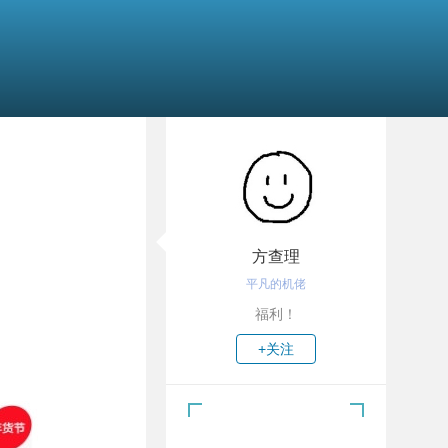
方查理
平凡的机佬
福利！
+关注