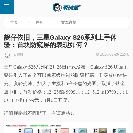
首页
体验
文章详情
靓仔依旧，三星Galaxy S26系列上手体
验：首块防窥屏的表现如何？
首
2026-02-26 22:40
方查理
三星Galaxy S26系列在2月26日正式发布，Galaxy S26 Ultra主
页
要是引入了首个可以像素级控制的防窥屏幕、升级成60W快
快
充、变轻变薄、加大了主摄和5倍长焦的光圈、取消了钛金
属中框，首发价格：12+256版9999元；12+512版10799元；1
讯
6+1TB版13199元，3月6日开卖。
评
详细规格就不哔哔了，有请表格↓。
测