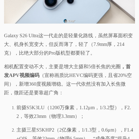
Galaxy S26 Ultra这一代走的是轻量化路线，虽然屏幕面积变
大、机身长宽变大，但反而薄了，轻了（7.9mm厚，214
克），比绝大部分的Pro版机型都要轻了。
相机配置变动不大，主要是增大主摄和5倍长焦的光圈
，首
发APV视频编码
（宣称画质比HEVC编码更强，且省20%空
间），新增360度视频增稳。这一代依然没有加入长焦微
距，微距还是要靠超广角：
前摄S5K3LU（1200万像素，1.12μm，1/3.2型），F2.
2，等效23mm（物理3.3mm）；
主摄三星S5KHP2（2亿像素，1/1.3型，0.6μm），F1.4
+OIS，等效23mm（物理6.5mm），“成像亮度”提升4