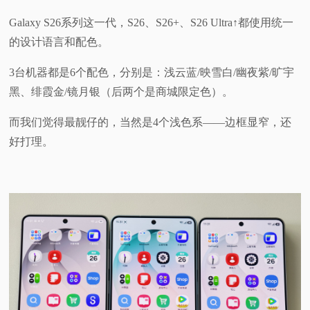
Galaxy S26系列这一代，S26、S26+、S26 Ultra↑都使用统一
的设计语言和配色。
3台机器都是6个配色，分别是：浅云蓝/映雪白/幽夜紫/旷宇
黑、绯霞金/镜月银（后两个是商城限定色）。
而我们觉得最靓仔的，当然是4个浅色系——边框显窄，还
好打理。