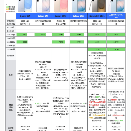
视
频
科
普
体
验
专
题