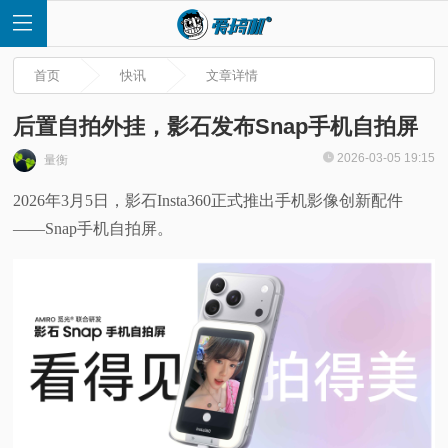
首页
快讯
文章详情
后置自拍外挂，影石发布Snap手机自拍屏
2026-03-05 19:15
量衡
首
2026年3月5日，影石Insta360正式推出手机影像创新配件
——Snap手机自拍屏。
页
快
讯
评
测