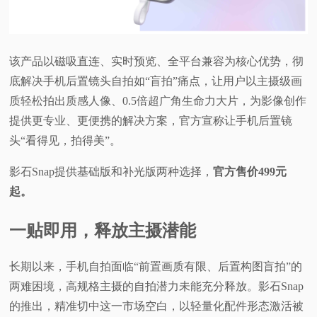
视
频
该产品以磁吸直连、实时预览、全平台兼容为核心优势，彻
底解决手机后置镜头自拍如“盲拍”痛点，让用户以主摄级画
科
质轻松拍出质感人像、0.5倍超广角生命力大片，为影像创作
提供更专业、更便携的解决方案，官方宣称让手机后置镜
普
头“看得见，拍得美”。
体
影石Snap提供基础版和补光版两种选择，
官方售价499元
起。
验
一贴即用，释放主摄潜能
专
长期以来，手机自拍面临“前置画质有限、后置构图盲拍”的
题
两难困境，高规格主摄的自拍潜力未能充分释放。影石Snap
的推出，精准切中这一市场空白，以轻量化配件形态激活被