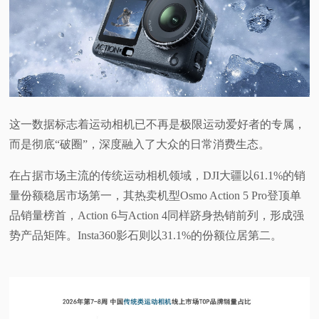
视
频
科
这一数据标志着运动相机已不再是极限运动爱好者的专属，
普
而是彻底“破圈”，深度融入了大众的日常消费生态。
体
在占据市场主流的传统运动相机领域，DJI大疆以61.1%的销
量份额稳居市场第一，其热卖机型Osmo Action 5 Pro登顶单
验
品销量榜首，Action 6与Action 4同样跻身热销前列，形成强
势产品矩阵。Insta360影石则以31.1%的份额位居第二。
专
题