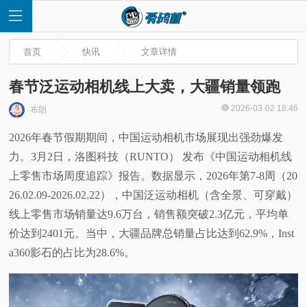
首页
快讯
文章详情
春节泛运动相机线上大卖，大疆销量领跑
2026-03-02 18:46
布朗
首
2026年春节假期期间，中国运动相机市场展现出强劲爆发
力。3月2日，洛图科技（RUNTO） 发布《中国运动相机线
页
上零售市场周度追踪》报告。数据显示，2026年第7-8周（20
快
26.02.09-2026.02.22），中国泛运动相机（含全景、可穿戴）
线上零售市场销量达9.6万台，销售额突破2.3亿元，平均单
讯
价达到2401元。当中，大疆品牌总销量占比达到62.9%，Inst
a360影石的占比为28.6%。
评
测