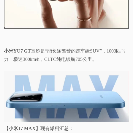
小米YU7 GT
宣称是“能长途驾驶的跑车级SUV”，1003匹马
力，极速300km/h，CLTC纯电续航705公里。
【小米17 MAX】
现有爆料汇总：