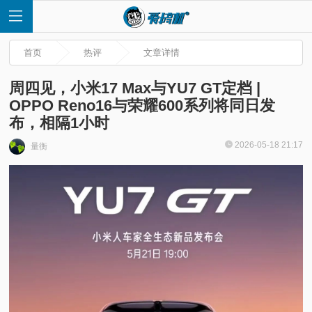
首页
热评
文章详情
周四见，小米17 Max与YU7 GT定档 |
OPPO Reno16与荣耀600系列将同日发
布，相隔1小时
首
2026-05-18 21:17
量衡
页
快
讯
评
测