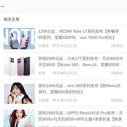
-->
相关文章
1299元起，REDMI Note 17系列发布【附畅享
90系列、荣耀X80PM、vivo Y600 Pro对比】
方查理
07月14日 21:23
0条评论
首销2999元起，小米17T系列发布：天玑8500与
天玑9500【附vivo S60、Reno16、荣耀600对
比】
布朗
06月08日 22:13
0条评论
国补2464元起，vivo S60系列发布【附Reno16
系列、荣耀600系列对比】
方查理
05月30日 02:10
0条评论
国补2999元起，OPPO Reno16/16 Pro发布：天
玑9500s与天玑8550+HP5主摄+潜望长焦【附多
机对比】