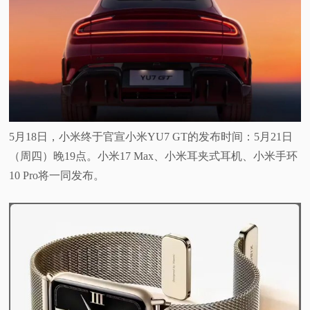
视
频
科
普
5月18日，小米终于官宣小米YU7 GT的发布时间：5月21日
（周四）晚19点。小米17 Max、小米耳夹式耳机、小米手环
体
10 Pro将一同发布。
验
专
题