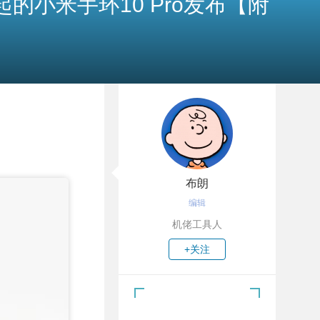
元起的小米手环10 Pro发布【附
布朗
编辑
机佬工具人
+关注