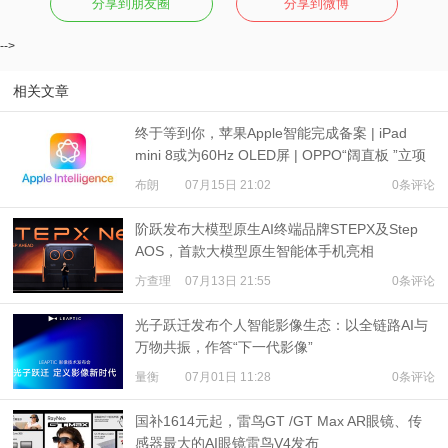
分享到朋友圈
分享到微博
-->
相关文章
终于等到你，苹果Apple智能完成备案 | iPad
mini 8或为60Hz OLED屏 | OPPO“阔直板 ”立项
布朗
07月15日 21:02
0条评论
阶跃发布大模型原生AI终端品牌STEPX及Step
AOS，首款大模型原生智能体手机亮相
方查理
07月13日 21:55
0条评论
光子跃迁发布个人智能影像生态：以全链路AI与
万物共振，作答“下一代影像”
量衡
07月01日 11:28
0条评论
国补1614元起，雷鸟GT /GT Max AR眼镜、传
感器最大的AI眼镜雷鸟V4发布