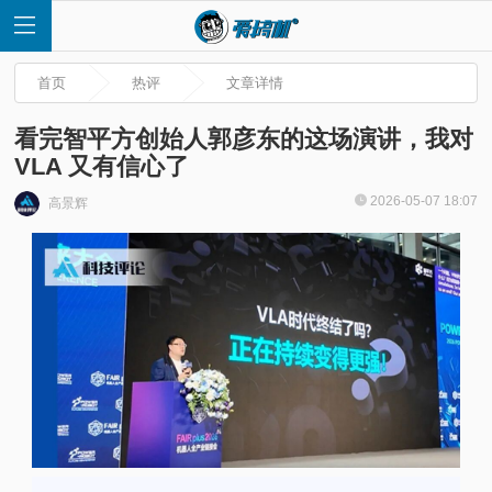
首页
热评
文章详情
看完智平方创始人郭彦东的这场演讲，我对
VLA 又有信心了
首
2026-05-07 18:07
高景辉
页
快
讯
评
测