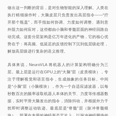
做出这一判断的背后，是对生物智能的深入理解。人类在
执行精细操作时，大脑皮层只负责发出高层指令——“拧
开那个瓶盖”，而手指如何协调、力度如何调整、遇到意
外阻力如何应对，这些都由小脑和脊髓层面的神经回路自
动完成。这套分层架构是亿万年进化的产物，它的核心优
势在于：将高频、低延迟的反馈控制下沉到低层级处理，
解放高层级进行复杂的语义推理。
具体来说，NeuroVLA 将机器人的计算架构明确分为三
层。最上层是运行在GPU上的“大脑”层（皮质模块），专
注于理解视觉和语言指令，生成抽象的任务目标。中间
是“小脑”层（小脑模块），作为一个自适应滤波器，以每
秒数百次的频率读取机器人本体的关节、力度等传感器数
据，实时平滑大脑发出的指令，消除抖动，并根据外力干
扰即时调整运动轨迹。最底层是“脊髓”层
（脉冲脊髓模
块），部署在专用的神经形态芯片上，以脉冲神经网
络的