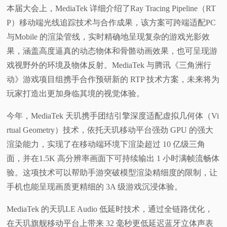
本届大会上，MediaTek 详细介绍了Ray Tracing Pipeline（RT
P）移动端光线追踪技术与合作成果，该方案可跨端适配PC
与Mobile 的渲染管线，实时精确地呈现复杂的游戏光影效
果，涵盖高度逼真的动态物体和骨骼动画效果，也可呈现游
戏视野外的环境及物体反射。MediaTek 与腾讯《三角洲行
动》游戏项目组携手合作预研新的 RTP 技术方案，未来将为
玩家打造出更加身临其境的视觉体验。
今年，MediaTek 天玑携手团结引擎深度适配虚拟几何体（Vi
rtual Geometry）技术，依托天玑移动平台强劲 GPU 的强大
渲染能力，实现了在移动端环境下渲染超过 10 亿级三角
面，并在1.5K 高分辨率画面下可持续输出 1 小时满帧流畅体
验。这项技术可以帮助手游突破模型渲染精细度的限制，让
手机也能呈现画质更精细的 3A 级游戏沉浸体验。
MediaTek 的天玑LE Audio 低延时技术，通过全链路优化，
在天玑旗舰移动平台上带来 32 毫秒更低延迟蓝牙立体声表