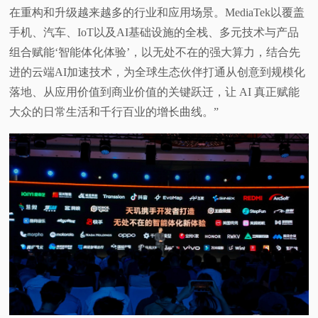
在重构和升级越来越多的行业和应用场景。MediaTek以覆盖
视
手机、汽车、IoT以及AI基础设施的全栈、多元技术与产品
组合赋能‘智能体化体验’，以无处不在的强大算力，结合先
频
进的云端AI加速技术，为全球生态伙伴打通从创意到规模化
落地、从应用价值到商业价值的关键跃迁，让 AI 真正赋能
科
大众的日常生活和千行百业的增长曲线。”
普
体
验
专
题