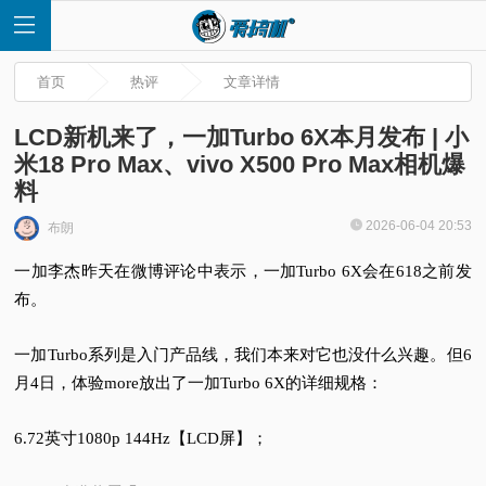
首页
热评
文章详情
LCD新机来了，一加Turbo 6X本月发布 | 小
米18 Pro Max、vivo X500 Pro Max相机爆
料
首
2026-06-04 20:53
布朗
页
一加李杰昨天在微博评论中表示，一加Turbo 6X会在618之前发
布。
快
一加Turbo系列是入门产品线，我们本来对它也没什么兴趣。但6
讯
月4日，体验more放出了一加Turbo 6X的详细规格：
评
6.72英寸1080p 144Hz【LCD屏】；
测