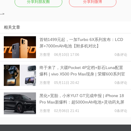
分享到朋友圈
分享到微博
-->
相关文章
首销1499元起，一加Turbo 6X系列发布：LCD
屏+7000mAh电池【附多机对比】
方查理
06月10日 17:06
0条评论
终于来了，大疆Pocket 4P定档+影石Luna配置
爆料 | vivo X500 Pro Max现身 | 荣耀600系列官
宣 ：肖战代言
方查理
05月11日 20:42
0条评论
黑化+宽胎，小米YU7 GT完成申报 | iPhone 18
Pro Max新爆料：超5000mAh电池+灵动药丸屏
方查理
02月06日 21:41
0条评论