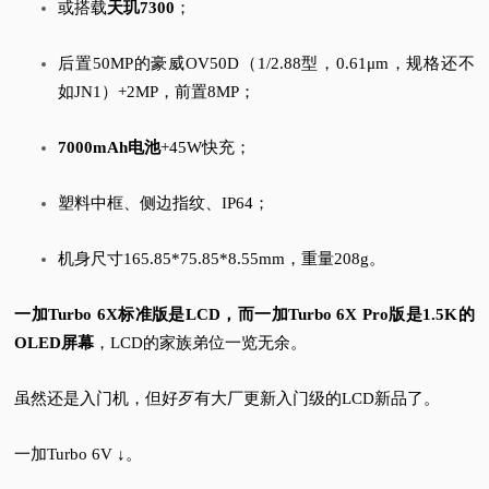
或搭载
天玑7300
；
视
后置50MP的豪威OV50D（1/2.88型，0.61μm，规格还不
频
如JN1）+2MP，前置8MP；
科
7000mAh电池
+45W快充；
普
塑料中框、侧边指纹、IP64；
体
机身尺寸165.85*75.85*8.55mm，重量208g。
验
一加Turbo 6X标准版是LCD，而一加Turbo 6X Pro版是1.5K的
OLED屏幕
，LCD的家族弟位一览无余。
专
虽然还是入门机，但好歹有大厂更新入门级的LCD新品了。
题
一加Turbo 6V ↓。