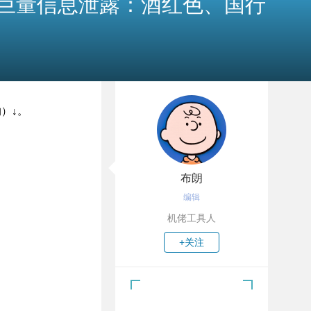
 Pro巨量信息泄露：酒红色、国行
）↓。
布朗
编辑
机佬工具人
+关注