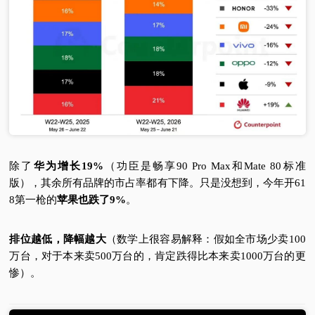
视
频
科
普
体
除了
华为增长19%
（功臣是畅享90 Pro Max和Mate 80标准
版），其余所有品牌的市占率都有下降。只是没想到，今年开61
验
8第一枪的
苹果也跌了9%
。
专
排位越低，降幅越大
（数学上很容易解释：假如全市场少卖100
万台，对于本来卖500万台的，肯定跌得比本来卖1000万台的更
题
惨）。