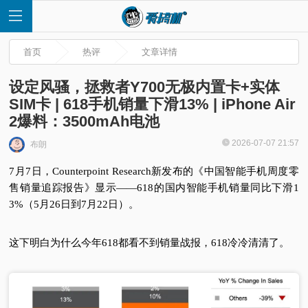
首页
热评
文章详情
设定风骚，拯救者Y700无极内置卡+实体
SIM卡 | 618手机销量下滑13% | iPhone Air
2爆料：3500mAh电池
首
2026-07-07 21:57
布朗
页
7月7日，Counterpoint Research新发布的《中国智能手机周度零
售销量追踪报告》显示——618的国内智能手机销量同比下滑1
快
3%（5月26日到7月22日）。
讯
这下明白为什么今年618都看不到销量战报，618冷冷清清了。
评
测