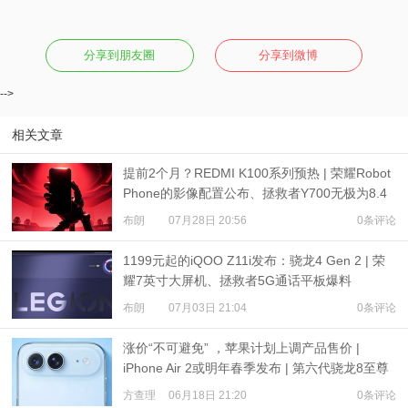
分享到朋友圈
分享到微博
-->
相关文章
提前2个月？REDMI K100系列预热 | 荣耀Robot
Phone的影像配置公布、拯救者Y700无极为8.4
英寸屏
布朗
07月28日 20:56
0条评论
1199元起的iQOO Z11i发布：骁龙4 Gen 2 | 荣
耀7英寸大屏机、拯救者5G通话平板爆料
布朗
07月03日 21:04
0条评论
涨价“不可避免” ，苹果计划上调产品售价 |
iPhone Air 2或明年春季发布 | 第六代骁龙8至尊
版Pro样品清单：有两种内存
方查理
06月18日 21:20
0条评论