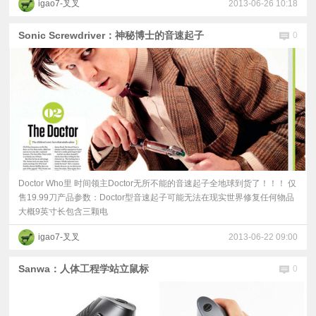
igao7-叉叉
2013-06-26 10:18
Sonic Screwdriver：神秘博士的音速起子
0
Doctor Who里 时间领主Doctor无所不能的音速起子全地球到货了！！！ 仅
售19.99刀产品参数：Doctor型音速起子可能无法在现实世界修复任何物品
大概9英寸长包含三颗电
igao7-叉叉
2013-06-22 09:00
Sanwa：人体工程学站立鼠标
0