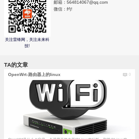
邮箱：
564814067@qq.com
微信：
约!
视
频
关注雷锋网，关注未来科
科
技!
普
TA的文章
体
OpenWrt-路由器上的linux
0
验
专
题