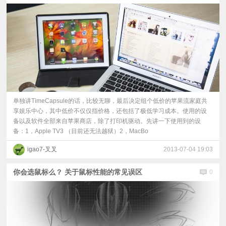
单独讲TimeCapsule的话，比较无聊，最后决定组个低价的苹果流家庭共
享娱乐中心，其中低价不仅仅指价格，还包括了极低学习成本。使用的设
备以及软件全部来自苹果商店，除了打印机驱动。先讲一下使用到的设
备：1，Apple TV3 （目前还无法越狱）2，MacBo
igao7-叉叉
2013-07-04 19:03
你会选鼠标么？ 关于鼠标性能的常见误区
0