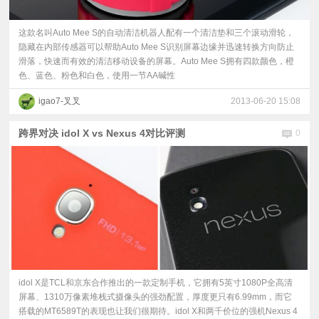
这款名叫Auto Mee S的自动清洁机器人配有一个清洁垫和三个滚动滑轮，
隐藏在内部传感器可以帮助Auto Mee S识别屏幕边缘并迅速转换方向防止
滑落，快速而有效的清洁移动设备的屏幕。Auto Mee S拥有四款颜色，橙
色、蓝色、粉色和白色，使用一节AA碱性
igao7-叉叉
2013-06-20 15:08
跨界对决 idol X vs Nexus 4对比评测
0
idol X是TCL和京东合作推出的一款定制手机，它拥有5英寸1080P全高清
屏幕、1310万像素堆栈式摄像头的强劲配置，厚度更只有6.99mm，而它
搭载的MT6589T的表现也让我们很期待。idol X和两千价位的强机Nexus 4