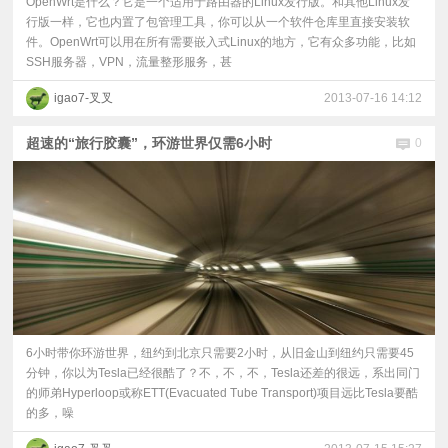
OpenWrt是什么？它是一个适用于路由器的Linux发行版。和其他Linux发
行版一样，它也内置了包管理工具，你可以从一个软件仓库里直接安装软
件。OpenWrt可以用在所有需要嵌入式Linux的地方，它有众多功能，比如
SSH服务器，VPN，流量整形服务，甚
igao7-叉叉
2013-07-16 14:12
超速的“旅行胶囊”，环游世界仅需6小时
0
6小时带你环游世界，纽约到北京只需要2小时，从旧金山到纽约只需要45
分钟，你以为Tesla已经很酷了？不，不，不，Tesla还差的很远，系出同门
的师弟Hyperloop或称ETT(Evacuated Tube Transport)项目远比Tesla要酷
的多，噪