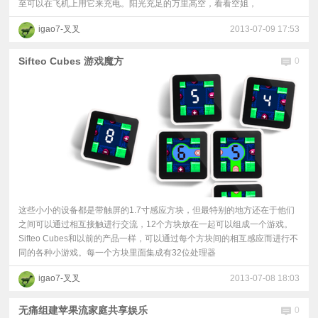
至可以在飞机上用它来充电。阳光充足的万里高空，看看空姐，
igao7-叉叉
2013-07-09 17:53
Sifteo Cubes 游戏魔方
0
这些小小的设备都是带触屏的1.7寸感应方块，但最特别的地方还在于他们
之间可以通过相互接触进行交流，12个方块放在一起可以组成一个游戏。
Sifteo Cubes和以前的产品一样，可以通过每个方块间的相互感应而进行不
同的各种小游戏。每一个方块里面集成有32位处理器
igao7-叉叉
2013-07-08 18:03
无痛组建苹果流家庭共享娱乐
0