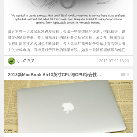
最近将有一大波鼠标冲进爱搞机，会出一些发烧鼠的评测，借此机会，讲
讲发烧鼠那些事。专为游戏设计的鼠标备受玩家追捧，象DPI、扫描频率、
采样时间等技术名词也不断涌现。各大鼠标厂商开始争夺这块有着强大潜
力的游戏市场，而毕竟对于狂热的玩家来说，如果一款鼠标能够帮助他们
igao7-叉叉
2013-07-02 18:23
2013新MacBook Air13英寸CPU与GPU综合性能实测
0