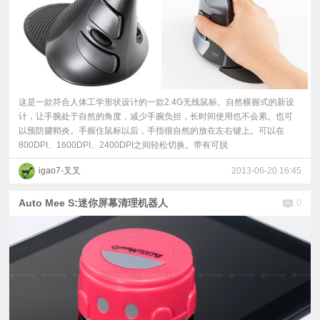
这是一款符合人体工学形状设计的一款2.4G无线鼠标。自然横握式的新设
计，让手腕处于自然的角度，减少手腕负担，长时间使用也不会累。也可
以预防腱鞘炎。手握住鼠标以后，手指很自然的放在左右键上。可以在
800DPI、1600DPI、2400DPI之间轻松切换。带有可脱
igao7-叉叉
2013-06-20 16:45
Auto Mee S:迷你屏幕清理机器人
0