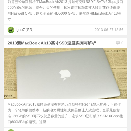
前篇已经单独解析了MacBook Air2013 是如何突破SSD在SATA 6Gbps接口
600MB/s的瓶颈，结合几天的使用，这次讲讲这颗常被人喷比前作还低能
的Haswell CPU，以及全新的HD5000 GPU。依然选用MacBook Air 13英
寸
igao7-叉叉
2013-06-27 18:56
2013新MacBook Air13英寸SSD速度实测与解析
0
MacBook Air 2013始终还是没有带来万众期待的Retina显示屏幕，不过作
为一个轻薄的便携本，新的电力属性加成倒是更让人欣喜吧，全系最低标
准128GB的SSD可不仅仅是容量的提升，这块SSD还打破了SATA 6Gbps接
口600MB/s的瓶颈。这里