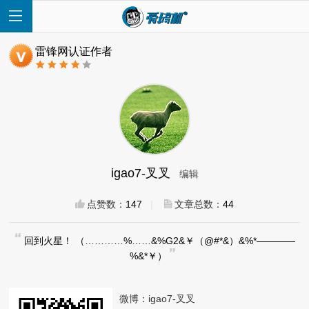
雷锋网认证作者
首
页
igao7-叉叉
编辑
快
点赞数：
147
|
文章总数：
44
讯
回到火星！ （…………%……&%G2&￥（@#*&）&%*————
%&*￥）
评
测
微博：
igao7-叉叉