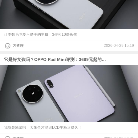
让本数毛党爱不借手的主摄、3倍和10倍长焦
方查理
2026-04-29 15:19
它是好女孩吗？OPPO Pad Mini评测：3699元起的骁龙8 Gen 5小平板
我就是笨蛋啦！大笨蛋才能追LCD平板這麼久！