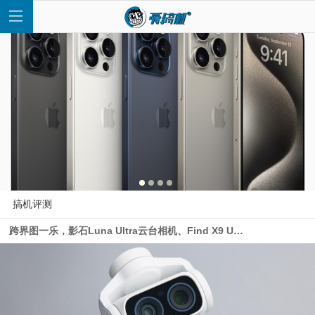
首
页
快
搞机评测
跨界图一乐，影石Luna Ultra云台相机、Find X9 Ultra样张对比
讯
评
测