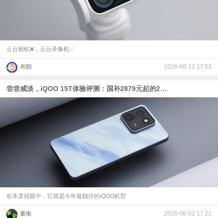
视
频
云台相机❌️，云台录像机✅️
科
布朗
2026-06-12 17:53
普
尝尝咸淡，iQOO 15T体验评测：国补2879元起的2K屏+天玑9500
体
验
专
题
在本彦祖眼中，它就是今年最靓仔的iQOO机型
量衡
2026-06-02 17:22