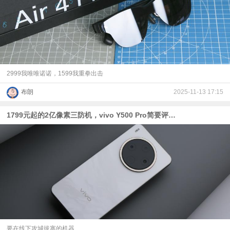
2999我唯唯诺诺，1599我重拳出击
布朗
2025-11-13 17:15
1799元起的2亿像素三防机，vivo Y500 Pro简要评测【样张对比豪威OV50E、格科微GC50F6】
要在线下攻城拔寨的机器