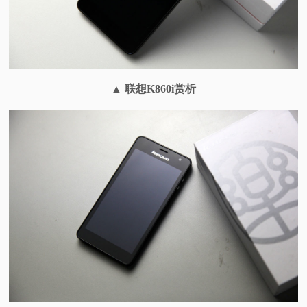
▲
联想K860i赏析