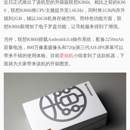
近日正式推出了该机型的升级版联想K860i。相比之前的K86
视
0，联想K860i将CPU主频提升至1.6GHz，同时将1GB内存升
级到2GB，辅以16GB机身存储空间。而特色功能方面，联
频
想K860i新增加了电子罗盘功能，让导航服务得到了增强。
科
另外，联想K860i搭载Android4.0.4操作系统，配备2250mAh
容量电池，800万像素摄像头和720p第三代AH-IPS屏幕可以
普
带来不错的使用体验。目前
爱搞机
小组拿到了这款机器，下
面就为大家带来该机的开箱图赏。
体
验
专
题