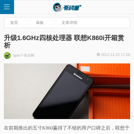
首页
体验
文章详情
升级1.6GHz四核处理器 联想K860i开箱赏
析
首
2012-12-22 17:28
igao7-张召林
页
快
讯
评
在前期推出的五寸K860赢得了不错的用户口碑之后，联想于
测