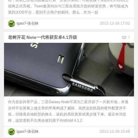
机，目前已经在为设备进行第一次软件测试，可能在接下来的CES 2013上
就将正式亮相。Tizen集英特尔与三星在系统方面的研发优势，将可能成为
第四大OS平台，受到不少用户的期待。那么，作为一款
igao7-张召林
2012-12-28 17:02
老树开花 Note一代将获安卓4.1升级
0
作为首款跨界产品，三星Galaxy Note可谓为三星开辟了一片新天地，并逐
步对不在屏幕上做文章的苹果构成了威胁。虽然这款机器的硬件配置并不
低，但随着其他机型的推出，该机的系统更新就逐步慢下来。最近有消息
称，这款老机不久将会收到基于Android 4.1.2
igao7-张召林
2012-12-28 10:48