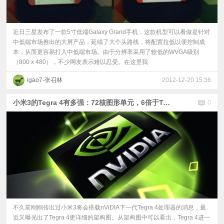
近日三星发布了一款5寸低端Galaxy Grand手机，这款机型可以看做是针对
中低端市场推出的大屏产品，延续了大个头路线，将配置拉低以便控制成
本，从而更容易打入中低端市场。由于分辨率采用了较低的WVGA级别
（800 x 480），不少网友表示难以忍受。在这里我
igao7-张召林
2012-12-20 15:36
小米3的Tegra 4有多强：72核图形单元，6倍于Tegra 3
0
不久前刚刚传出过小米3将会搭载nViDIA下一代Tegra 4处理器的消息，最
近又曝光出了Tegra 4更详细的架构图。从架构图中可以看出，Tegra 4进一