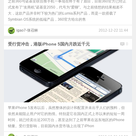
之前360与诺基亚联合推手机一事现在终于有了眉目，目前360官方已经正
式发布了“友商机”诺基亚2050，代号为“爱聊”。与之前猜想的结果相差不
大，这款产品并非时下较为热门的Lumia系列产品，而是一款搭载了
Symbian OS系统的低端产品，360官方给出的售
igao7-张召林
2012-12-22 11:44
受行货冲击，港版iPhone 5国内月跌近千元
0
苹果iPhone 5发布以后，虽然整体的设计和配置并未出乎人们的预料，但
依然未能阻止用户对它的热情。特别是它在国内正式上市以来的短短一周
时间，就已经卖出近200万台，甚至达到了之前苹果在远东地区的iPhone
销量。受行货影响，目前国内水货市场上出现了iPhon