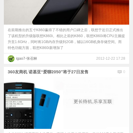
在前期推出的五寸K860赢得了不错的用户口碑之后，联想于近日正式推出
了该机型的升级版联想K860i。相比之前的K860，联想K860i将CPU主频提
升至1.6GHz，同时将1GB内存升级到2GB，辅以16GB机身存储空间。而
特色功能方面，联想K860i新增加了
igao7-张召林
2012-12-22 17:28
360友商机 诺基亚“爱聊2050”将于27日发售
0