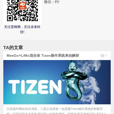
微信：
约!
视
频
关注雷锋网，关注未来科
技!
科
普
TA的文章
MeeGo+LiMo混合体 Tizen操作系统来由解析
0
体
验
专
题
日前国外网站传出消息，三星正在研发一款搭载Tizen操作系统的智能手