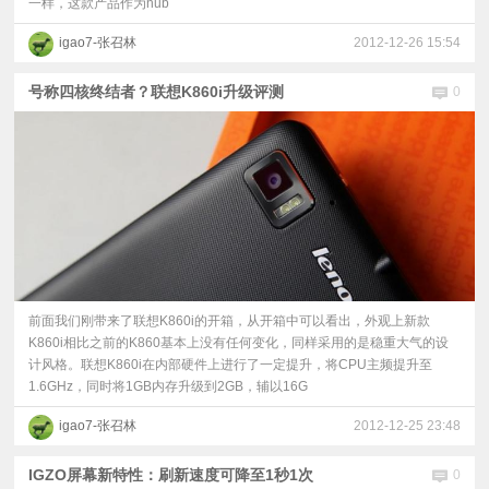
一样，这款产品作为nub
igao7-张召林
2012-12-26 15:54
号称四核终结者？联想K860i升级评测
0
前面我们刚带来了联想K860i的开箱，从开箱中可以看出，外观上新款
K860i相比之前的K860基本上没有任何变化，同样采用的是稳重大气的设
计风格。联想K860i在内部硬件上进行了一定提升，将CPU主频提升至
1.6GHz，同时将1GB内存升级到2GB，辅以16G
igao7-张召林
2012-12-25 23:48
IGZO屏幕新特性：刷新速度可降至1秒1次
0