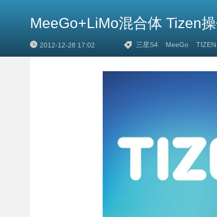
MeeGo+LiMo混合体 Tiz
三星S4
MeeGo
TIZEN
2012-12-28 17:02