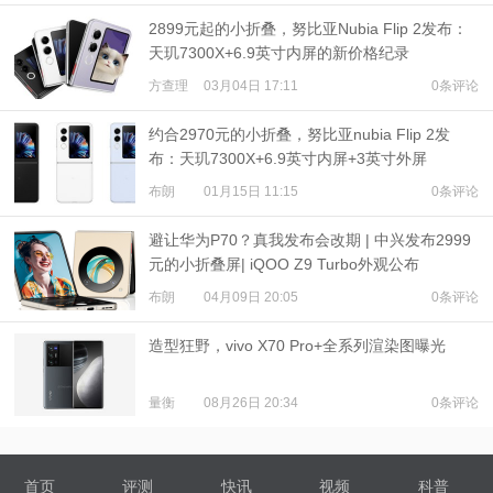
2899元起的小折叠，努比亚Nubia Flip 2发布：
天玑7300X+6.9英寸内屏的新价格纪录
方查理
03月04日 17:11
0条评论
约合2970元的小折叠，努比亚nubia Flip 2发
布：天玑7300X+6.9英寸内屏+3英寸外屏
布朗
01月15日 11:15
0条评论
避让华为P70？真我发布会改期 | 中兴发布2999
元的小折叠屏| iQOO Z9 Turbo外观公布
布朗
04月09日 20:05
0条评论
造型狂野，vivo X70 Pro+全系列渲染图曝光
量衡
08月26日 20:34
0条评论
首页
评测
快讯
视频
科普