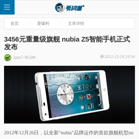
首页
爱爆料
文章详情
3456元重量级旗舰 nubia Z5智能手机正式
发布
首
2012-12-26 15:54
igao7-张召林
页
快
讯
评
2012年12月26日，以全新“nubia”品牌运作的首款旗舰机型nu
测