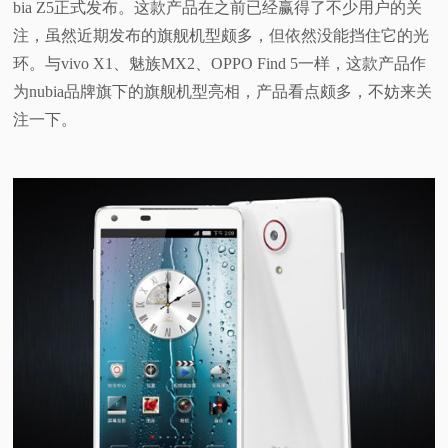
bia Z5正式发布。这款产品在之前已经赢得了不少用户的关
视
注，虽然近期发布的旗舰机型颇多，但依然没能挡住它的光
环。与vivo X1、魅族MX2、OPPO Find 5一样，这款产品作
频
为nubia品牌旗下的旗舰机型亮相，产品看点颇多，不妨来关
注一下。
科
普
体
验
专
题