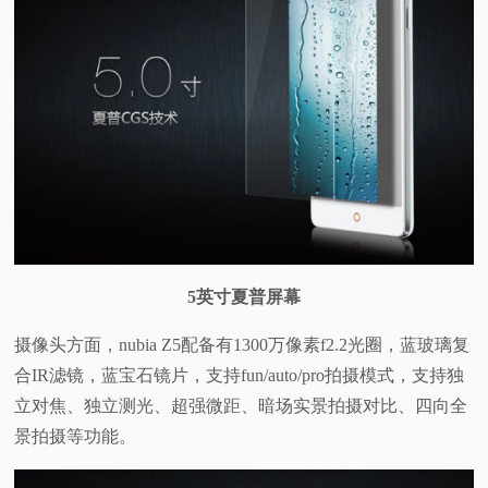
5英寸夏普屏幕
摄像头方面，nubia Z5配备有1300万像素f2.2光圈，蓝玻璃复
合IR滤镜，蓝宝石镜片，支持fun/auto/pro拍摄模式，支持独
立对焦、独立测光、超强微距、暗场实景拍摄对比、四向全
景拍摄等功能。