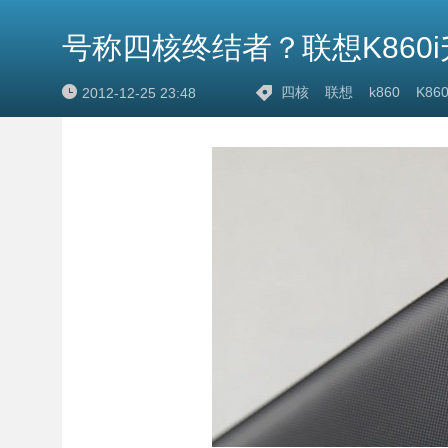
号称四核终结者？联想K860
四核
联想
k860
K860
2012-12-25 23:48