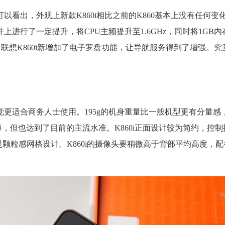
以看出，外观上新款K860i相比之前的K860基本上没有任何变
上进行了一定提升，将CPU主频提升至1.6GHz，同时将1GB内
，联想K860i新增加了电子罗盘功能，让导航服务得到了增强。
感觉更适合商务人士使用。195g的机身重量比一般机型更有分量感
上很薄，但也达到了目前的主流水准。K860i正面设计较为简约，控
面是颗粒感网格设计。K860i的摄像头要稍微高于背部平均高度，