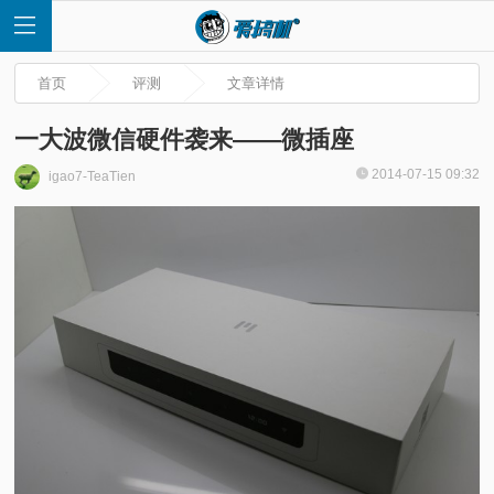
首页
评测
文章详情
一大波微信硬件袭来——微插座
2014-07-15 09:32
igao7-TeaTien
首
页
快
讯
评
测