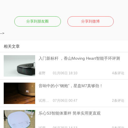
分享到朋友圈
分享到微博
-->
相关文章
入门新标杆 ，香山Moving Heart智能手环评测
崔野
01月06日 18:10
4条评论
音响中的小“钢炮”，星盘M7真够劲！
试用体验
07月06日 00:47
2条评论
乐心S3智能体重秤 简单实用更直观