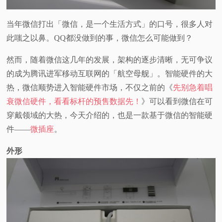
视
当年微信打出「微信，是一个生活方式」的口号，很多人对
此嗤之以鼻。QQ都没做到的事，微信怎么可能做到？
频
然而，随着微信这几年的发展，架构的逐步清晰，无可争议
科
的成为腾讯进军移动互联网的「航空母舰」。智能硬件的大
热，微信顺势进入智能硬件市场，不仅之前的《
先别急着唱
普
衰微信硬件，看看标杆的预售数据先！
》可以看到微信在可
体
穿戴领域的大热，今天介绍的，也是一款基于微信的智能硬
件——
微插座
。
验
外形
专
题