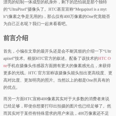
漂亮的铝制一体成型的机身外，剩下的恐怕就是那个独特
视
的“UltraPixel”摄像头了。HTC甚至宣称“Megapixel is a myt
h”(像素之争是无用的)，那么仅有400万像素的One究竟能否
频
为自己正名呢？我们一起来看看吧。
科
前言介绍
普
首先，小编在文章的最开头还是会不耐其烦的介绍一下“Ultr
apixel”技术。根据HTC官方的叙述。配备了该技术的
HTC O
体
ne
手机在摄像头传感器方面拥有更大的像素感光点，来获得
更多的光线。HTC 官方宣称该摄像头能头拍出更高锐度、更
验
高对比度、更加明亮的照片。当然以上的都是One所具有的
专
的优点。
而另一方面HTC宣称400像素其实对于大多数的消费者来说
题
已经足够，即使你想要打印出拍摄的图片也已经足够了。然
而其实对于某些有特殊需求的用户来说，400万像素还不足