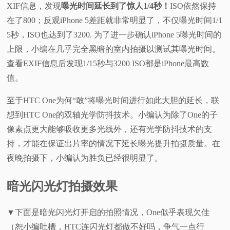
XIF信息，发现
曝光时间延长到了惊人1/4秒！
ISO依然保持
在了800；反观iPhone 5差距就非常明显了，不仅曝光时间1/1
5秒，ISO也达到了3200. 为了进一步确认iPhone 5曝光时间的
上限，小编在几乎完全黑暗的室内拍摄以测试其曝光时间。
查看EXIF信息后发现1/15秒与3200 ISO都是iPhone最高数
值。
至于HTC One为何“敢”将曝光时间进行如此大胆的延长，联
想到HTC One的双轴光学防抖技术。小编认为除了One的子
像素点更大能够吸收更多光线外，还有光学防抖技术的支
持，才能在保证出片率的情况下延长曝光提升拍摄质量。在
夜晚拍摄下，小编认为胜负已经很明显了。
暗光闪光灯拍摄效果
▼下面是暗光闪光灯开启的拍照情况，One似乎表现欠佳
（恕小编吐槽，HTC连闪光灯都做不好吗，争气一点行