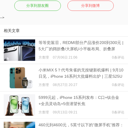
分享到朋友圈
分享到微博
-->
相关文章
等等党落泪，REDMI部分产品涨价200到300元 |
5大厂的阔折叠/大屏机/小平板布局、折叠屏
iPhone爆料
方查理
07月06日 21:06
0条评论
小米MIX 5？代号朱雀的无按键新机爆料 | 9月10
日见，iPhone 16系列大批爆料出炉 | 三星S25U
渲染图
方查理
08月27日 20:27
0条评论
5999元起，iPhone 15系列发布：C口+钛合金
+全员灵动岛+5倍潜望长焦
方查理
09月13日 09:21
0条评论
460元到4600元，5英寸以下的“微屏手机”推荐：