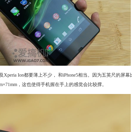
 S以及Xperia Ion都要薄上不少， 和iPhone5相当。因为五英尺的
9mm×71mm，这也使得手机握在手上的感觉会比较撑。