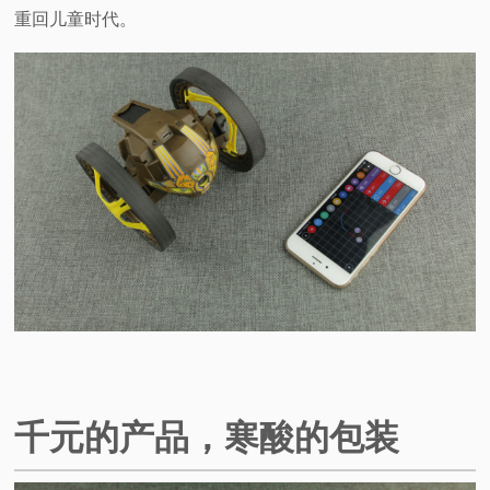
重回儿童时代。
视
频
科
普
体
验
专
题
千元的产品，寒酸的包装