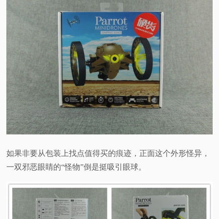
如果非要从包装上找点值得买的痕迹，正面这个外形怪异，
一双邪恶眼睛的“怪物”倒是挺吸引眼球。