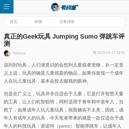
首页
评测
文章详情
真正的Geek玩具 Jumping Sumo 弹跳车评
测
首
2015-03-27 18:51
Februux
说到到玩具，人们潜意识的会想到儿童或者宠物，从一定意
页
义上说，玩具的确是儿童戏耍的物品，如果你发现一个成年
快
人在玩儿童玩具，基本会投去鄙视的眼神。
但是在广义上，玩具并非仅适合于儿童，它是打开智慧天窗
讯
的工具，让人们机智聪明，同时适用于青年和中老年人，当
评
然了，如果成年人玩儿童玩具，画面确实不太美，因此，成
年人有成年人的玩具，今天笔者带来的就是一款仅适合于成
测
年人的科技玩具：派诺特（parrot） 智能弹跳车，让成年人