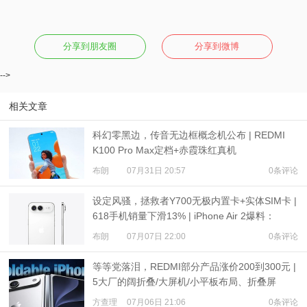
分享到朋友圈
分享到微博
-->
相关文章
科幻零黑边，传音无边框概念机公布 | REDMI
K100 Pro Max定档+赤霞珠红真机
布朗
07月31日 20:57
0条评论
设定风骚，拯救者Y700无极内置卡+实体SIM卡 |
618手机销量下滑13% | iPhone Air 2爆料：
3500mAh电池
布朗
07月07日 22:00
0条评论
等等党落泪，REDMI部分产品涨价200到300元 |
5大厂的阔折叠/大屏机/小平板布局、折叠屏
iPhone爆料
方查理
07月06日 21:06
0条评论