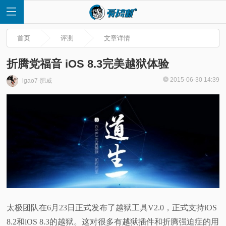
首页
评测
文章详情
折腾党福音 iOS 8.3完美越狱体验
2015-06-30 14:39
igao7-肥威
首
页
快
讯
评
太极团队在6月23日正式发布了越狱工具V2.0，正式支持iOS
测
8.2和iOS 8.3的越狱。这对很多有越狱插件和折腾强迫症的用