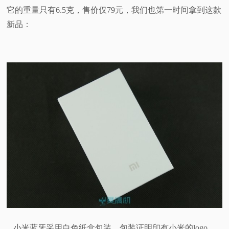
它的重量只有6.5克，售价仅79元，我们也第一时间拿到这款
视
新品：
频
科
普
体
验
专
题
小米蓝牙采用白色纸盒包装，包装证明印有小米的logo。