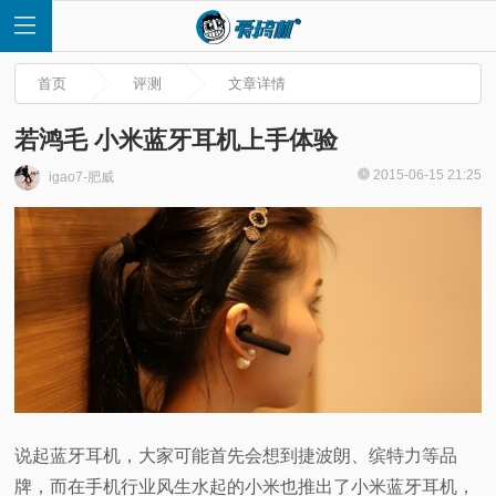
首页
评测
文章详情
若鸿毛 小米蓝牙耳机上手体验
2015-06-15 21:25
igao7-肥威
首
页
快
讯
评
说起蓝牙耳机，大家可能首先会想到捷波朗、缤特力等品
测
牌，而在手机行业风生水起的小米也推出了小米蓝牙耳机，