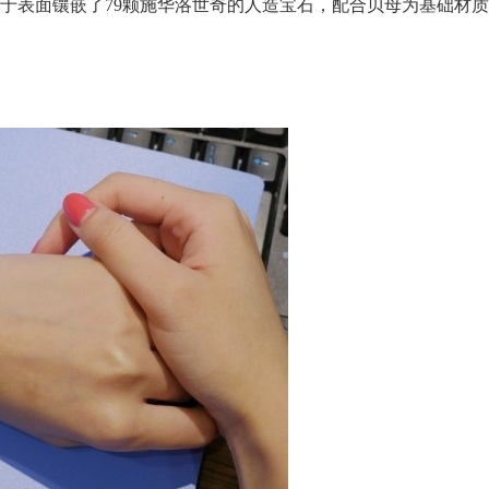
不过由于表面镶嵌了79颗施华洛世奇的人造宝石，配合贝母为基础材质