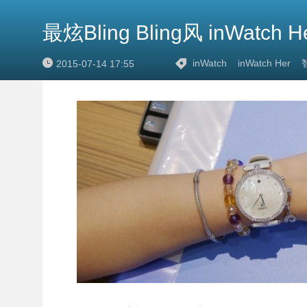
最炫Bling Bling风 inWatch
inWatch
inWatch Her
2015-07-14 17:55