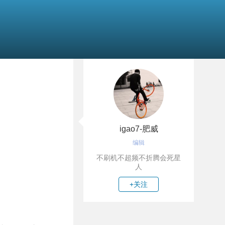
igao7-肥威
编辑
不刷机不超频不折腾会死星
人
+关注