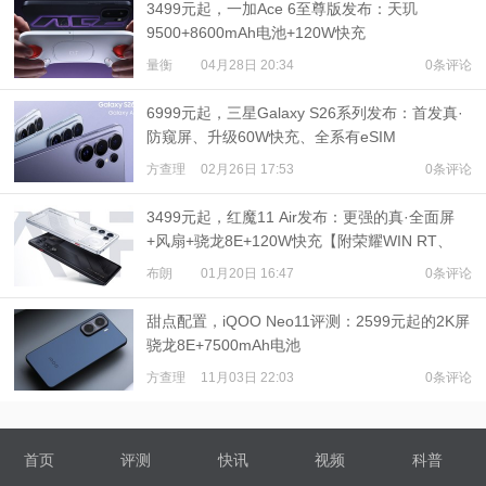
3499元起，一加Ace 6至尊版发布：天玑
9500+8600mAh电池+120W快充
量衡
04月28日 20:34
0条评论
6999元起，三星Galaxy S26系列发布：首发真·
防窥屏、升级60W快充、全系有eSIM
方查理
02月26日 17:53
0条评论
3499元起，红魔11 Air发布：更强的真·全面屏
+风扇+骁龙8E+120W快充【附荣耀WIN RT、
iQOO Neo11等多机对比】
布朗
01月20日 16:47
0条评论
甜点配置，iQOO Neo11评测：2599元起的2K屏
骁龙8E+7500mAh电池
方查理
11月03日 22:03
0条评论
首页
评测
快讯
视频
科普