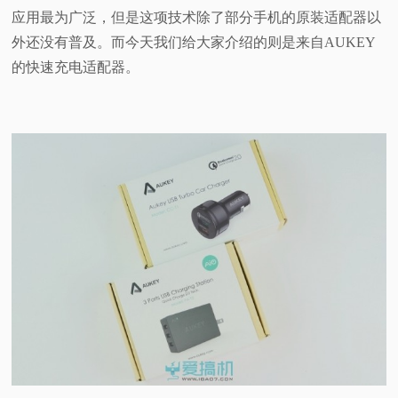
应用最为广泛，但是这项技术除了部分手机的原装适配器以
视
外还没有普及。而今天我们给大家介绍的则是来自AUKEY
的快速充电适配器。
频
科
普
体
验
专
题