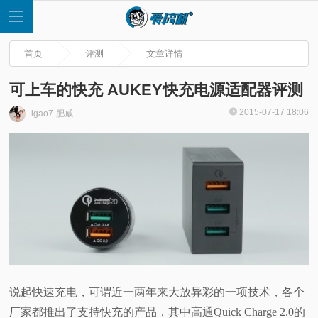
首页
评测
文章详情
可上车的快充 AUKEY快充电源适配器评测
2015-07-17 18:06
igao7-肥威
首
页
快
讯
评
说起快速充电，可谓近一两年来大放异彩的一项技术，各个
测
厂家都推出了支持快充的产品，其中高通Quick Charge 2.0的