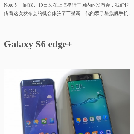
Note 5，而在8月19日又在上海举行了国内的发布会，我们也
视
借着这次发布会的机会体验了三星新一代的双子星旗舰手机:
频
科
Galaxy S6 edge+
普
体
验
专
题