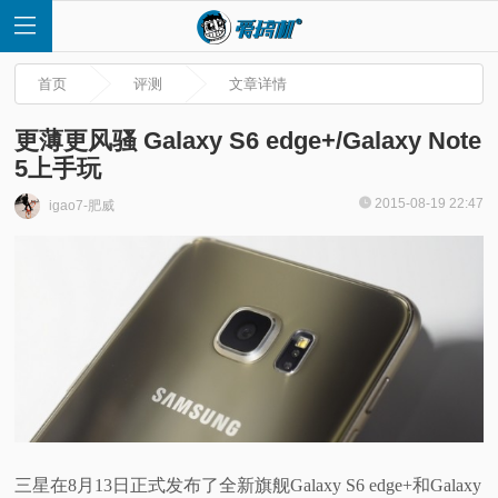
首页
评测
文章详情
更薄更风骚 Galaxy S6 edge+/Galaxy Note
5上手玩
首
2015-08-19 22:47
igao7-肥威
页
快
讯
评
测
三星在8月13日正式发布了全新旗舰Galaxy S6 edge+和Galaxy