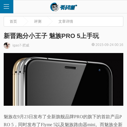
首页
评测
文章详情
新晋跑分小王子 魅族PRO 5上手玩
2015-09-24 00:16
igao7-肥威
首
页
快
讯
评
魅族在9月23日发布了全新旗舰品牌PRO的旗下的首款产品P
测
RO 5，同时发布了Flyme 5以及魅族路由器mini。而魅族全新