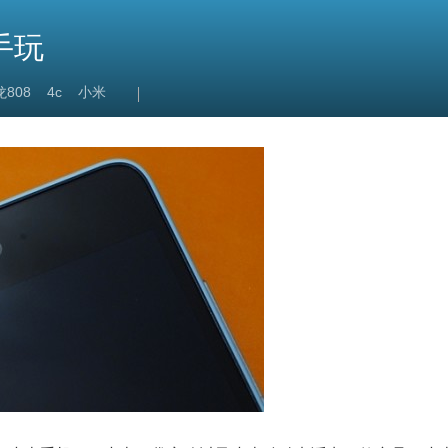
手玩
808
4c
小米