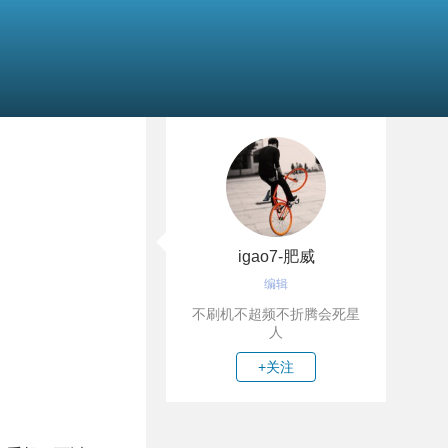
igao7-肥威
编辑
不刷机不超频不折腾会死星
人
+关注