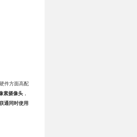
他硬件方面高配
0万像素摄像头
，
/联通同时使用